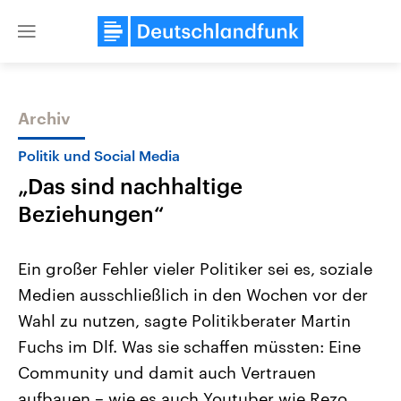
Close
menu
Archiv
Themen
Politik und Social Media
„Das sind nachhaltige
Beziehungen“
Ein großer Fehler vieler Politiker sei es, soziale
Medien ausschließlich in den Wochen vor der
Landtagswahl Sachsen-Anhalt
USA
Wahl zu nutzen, sagte Politikberater Martin
2026
Aktuelle Beiträge, Analys
Alle Informationen
Hintergründe
Fuchs im Dlf. Was sie schaffen müssten: Eine
Sachsen-Anhalt wählt am 6.
Wirtschaftlich und militäri
September 2026 einen neuen
gehören die Vereinigten S
Community und damit auch Vertrauen
Landtag. Seit 2021 wird das
den mächtigsten Ländern 
aufbauen – wie es auch Youtuber wie Rezo
Bundesland von einer Koalition aus
mit großem Einfluss auf d