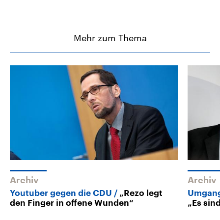
Mehr zum Thema
Archiv
Archiv
Youtuber gegen die CDU
„Rezo legt
Umgang
den Finger in offene Wunden“
„Es sin