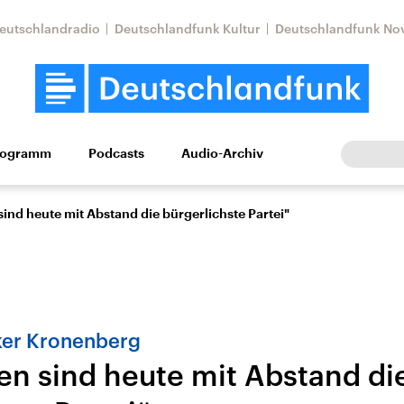
eutschlandradio
Deutschlandfunk Kultur
Deutschlandfunk No
rogramm
Podcasts
Audio-Archiv
Wirtschaft
Wissen
Kultur
Europa
Gesellschaf
ind heute mit Abstand die bürgerlichste Partei"
ker Kronenberg
en sind heute mit Abstand di
Nahostkonflikt
Iran
le Beiträge,
Aktuelle Lage und
Aktuelle Lage und