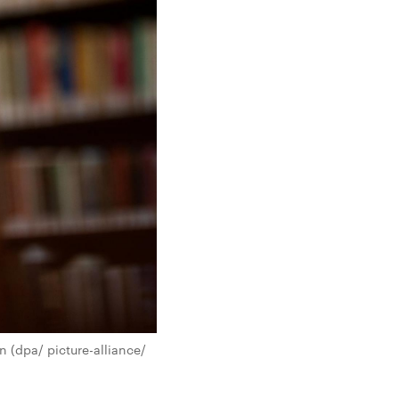
 (dpa/ picture-alliance/