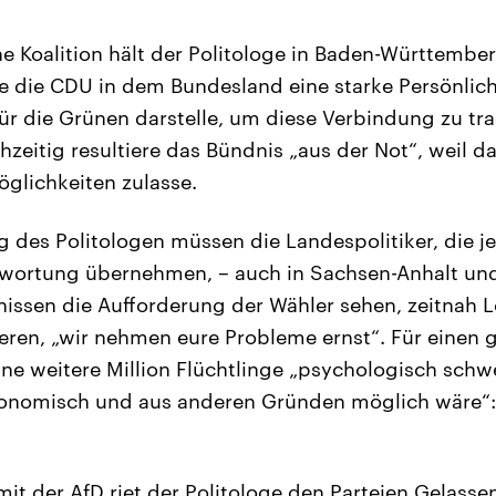
e Koalition hält der Politologe in Baden-Württember
e die CDU in dem Bundesland eine starke Persönlich
ür die Grünen darstelle, um diese Verbindung zu tr
zeitig resultiere das Bündnis „aus der Not“, weil d
glichkeiten zulasse.
 des Politologen müssen die Landespolitiker, die je
wortung übernehmen, – auch in Sachsen-Anhalt und
issen die Aufforderung der Wähler sehen, zeitnah 
ieren, „wir nehmen eure Probleme ernst“. Für einen g
ine weitere Million Flüchtlinge „psychologisch schwe
onomisch und aus anderen Gründen möglich wäre“:
t der AfD riet der Politologe den Parteien Gelass