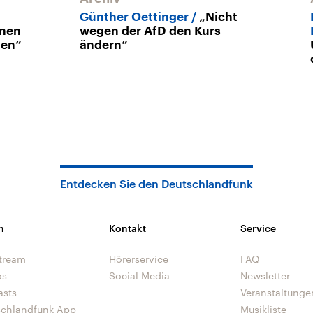
Günther Oettinger
„Nicht
nnen
wegen der AfD den Kurs
len“
ändern“
Entdecken Sie den Deutschlandfunk
n
Kontakt
Service
tream
Hörerservice
FAQ
os
Social Media
Newsletter
asts
Veranstaltunge
schlandfunk App
Musikliste