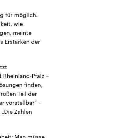
g für möglich.
keit, wie
agen, meinte
as Erstarken der
tzt
 Rheinland-Pfalz –
Lösungen finden,
roßen Teil der
r vorstellbar“ –
 „Die Zahlen
enheit: Man müsse