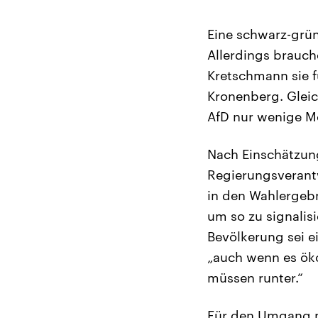
Eine schwarz-grün
Allerdings brauch
Kretschmann sie f
Kronenberg. Gleich
AfD nur wenige Mö
Nach Einschätzung
Regierungsverant
in den Wahlergebn
um so zu signalis
Bevölkerung sei e
„auch wenn es ök
müssen runter.“
Für den Umgang mi