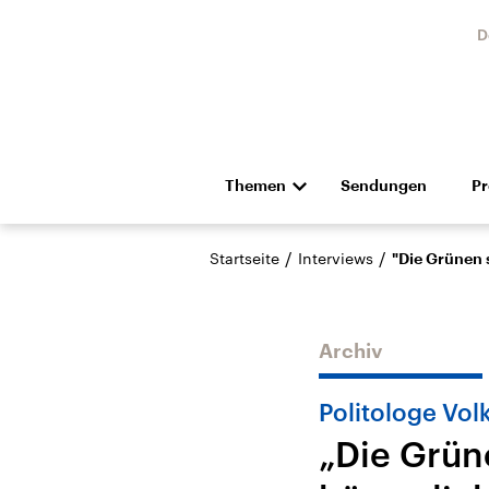
D
Themen
Sendungen
P
Die Nachrichten
Politik
/
/
Startseite
Interviews
"Die Grünen s
Hörspiel und Feature
Musik
Archiv
Politologe Vol
„Die Grün
Landtagswahl Sachsen-
USA
Anhalt 2026
Aktuel