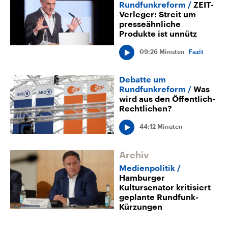
Rundfunkreform
ZEIT-
Verleger: Streit um
presseähnliche
Produkte ist unnütz
09:26 Minuten
Fazit
Debatte um
Rundfunkreform
Was
wird aus den Öffentlich-
Rechtlichen?
44:12 Minuten
Archiv
Medienpolitik
Hamburger
Kultursenator kritisiert
geplante Rundfunk-
Kürzungen