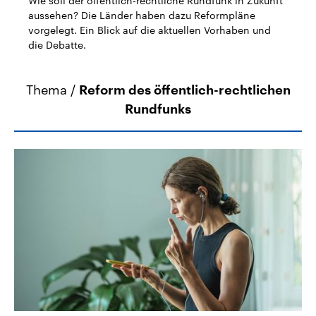
Wie soll der öffentlich-rechtliche Rundfunk in Zukunft
aktuelle Weltgeschehen.
Diese wird wie die Hisboll
aussehen? Die Länder haben dazu Reformpläne
Libanon vom Iran unterstüt
vorgelegt. Ein Blick auf die aktuellen Vorhaben und
Sendungen
Programm
Podcasts
die Debatte.
Audio-Archiv
Thema /
Reform des öffentlich-rechtlichen
Rundfunks