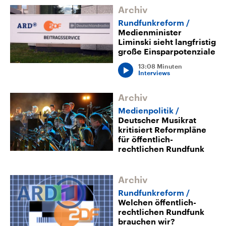
Archiv
Rundfunkreform
Medienminister
Liminski sieht langfristig
große Einsparpotenziale
13:08 Minuten
Interviews
Archiv
Medienpolitik
Deutscher Musikrat
kritisiert Reformpläne
für öffentlich-
rechtlichen Rundfunk
Archiv
Rundfunkreform
Welchen öffentlich-
rechtlichen Rundfunk
brauchen wir?