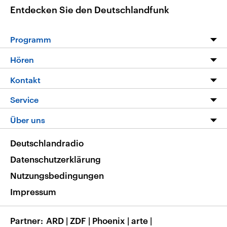
Entdecken Sie den Deutschlandfunk
Programm
Programm
Hören
Alle Sendungen
Livestream
Kontakt
Die Nachrichten
Audios
Hörerservice
Service
Nachrichtenleicht
Podcasts
Social Media
FAQ
Über uns
Neue Beiträge auf dlf.de
Deutschlandfunk App
Newsletter
Deutschlandradio
Themen-Schwerpunkte
Nachrichten App
Deutschlandradio
Veranstaltungen
Presse
Frequenzen
Datenschutzerklärung
Musikliste
Ausbildung und Karriere
Nutzungsbedingungen
RSS
Transparenz
Impressum
Korrekturen
Barrierefreiheit
Partner
ARD
|
ZDF
|
Phoenix
|
arte
|