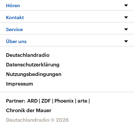
Programm
Hören
Alle Sendungen
Livestream
Kontakt
Die Nachrichten
Audios
Hörerservice
Service
Nachrichtenleicht
Podcasts
Social Media
FAQ
Über uns
Neue Beiträge auf dlf.de
Deutschlandfunk App
Newsletter
Deutschlandradio
Themen-Schwerpunkte
Nachrichten App
Deutschlandradio
Veranstaltungen
Presse
Frequenzen
Datenschutzerklärung
Musikliste
Ausbildung und Karriere
Nutzungsbedingungen
RSS
Transparenz
Impressum
Korrekturen
Barrierefreiheit
Partner
ARD
|
ZDF
|
Phoenix
|
arte
|
Chronik der Mauer
Deutschlandradio © 2026