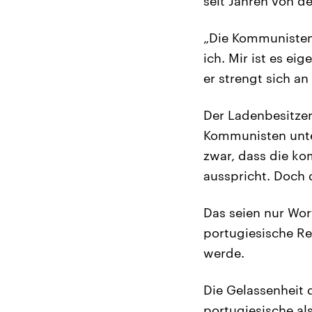
seit Jahren von d
„Die Kommunisten 
ich. Mir ist es ei
er strengt sich a
Der Ladenbesitzer
Kommunisten unter
zwar, dass die ko
ausspricht. Doch d
Das seien nur Wort
portugiesische Re
werde.
Die Gelassenheit 
portugiesische als