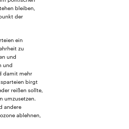
tehen bleiben,
punkt der
rteien ein
hrheit zu
gen und
n und
nd damit mehr
sparteien birgt
er reißen sollte,
en umzusetzen.
nd andere
rozone ablehnen,