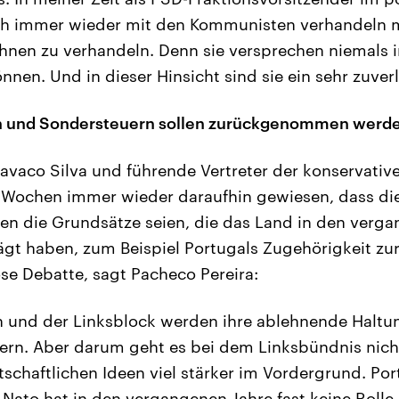
ch immer wieder mit den Kommunisten verhandeln m
 ihnen zu verhandeln. Denn sie versprechen niemals 
nen. Und in dieser Hinsicht sind sie ein sehr zuverl
n und Sondersteuern sollen zurückgenommen werd
avaco Silva und führende Vertreter der konservativ
 Wochen immer wieder daraufhin gewiesen, dass die
en die Grundsätze seien, die das Land in den verg
gt haben, zum Beispiel Portugals Zugehörigkeit zur
ose Debatte, sagt Pacheco Pereira:
 und der Linksblock werden ihre ablehnende Haltu
ern. Aber darum geht es bei dem Linksbündnis nicht
chaftlichen Ideen viel stärker im Vordergrund. Por
 Nato hat in den vergangenen Jahre fast keine Rolle 