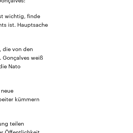
Gonçalves:
t wichtig, finde
chts ist. Hauptsache
, die von den
. Gonçalves weiß
die Nato
e neue
rbeiter kümmern
ung teilen
r Öffentlichkeit