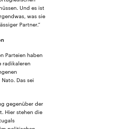
üssen. Und es ist
irgendwas, was sie
ässiger Partner.“
en
en Parteien haben
 radikaleren
angenen
 Nato. Das sei
ng gegenüber der
. Hier stehen die
tugals
im politischen