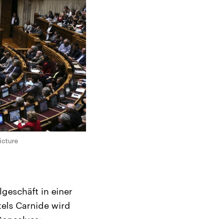
icture
geschäft in einer
tels Carnide wird