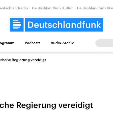
eutschlandradio
Deutschlandfunk Kultur
Deutschlandfunk No
rogramm
Podcasts
Audio-Archiv
Wirtschaft
Wissen
Kultur
Europa
Gesellschaf
stische Regierung vereidigt
sche Regierung vereidigt
Nahostkonflikt
Iran
le Beiträge,
Aktuelle Lage und
Aktuelle Lage und