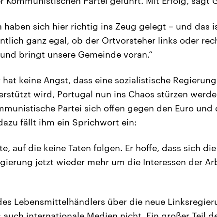
er Kommunistischen Partei geführt. Mit Erfolg, sagt 
haben sich hier richtig ins Zeug gelegt – und das is
gentlich ganz egal, ob der Ortvorsteher links oder re
n und bringt unsere Gemeinde voran.“
 hat keine Angst, dass eine sozialistische Regierung
stützt wird, Portugal nun ins Chaos stürzen werde
mmunistische Partei sich offen gegen den Euro und 
azu fällt ihm ein Sprichwort ein:
e, auf die keine Taten folgen. Er hoffe, dass sich di
gierung jetzt wieder mehr um die Interessen der A
des Lebensmittelhändlers über die neue Linksregier
 auch internationale Medien nicht. Ein großer Teil de