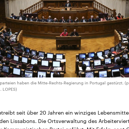
parteien haben die Mitte-Rechts-Regierung in Portugal gestürzt. (p
. LOPES)
treibt seit über 20 Jahren ein winziges Lebensmittel
den Lissabons. Die Ortsverwaltung des Arbeitervier