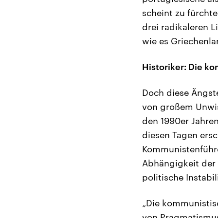
scheint zu fürcht
drei radikaleren 
wie es Griechenla
Historiker: Die k
Doch diese Ängst
von großem Unwiss
den 1990er Jahren
diesen Tagen ersc
Kommunistenführer
Abhängigkeit der 
politische Instabil
„Die kommunistisc
von Pragmatismus.