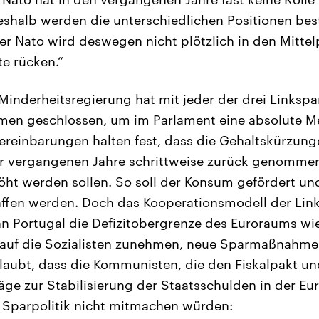
eshalb werden die unterschiedlichen Positionen bes
r Nato wird deswegen nicht plötzlich in den Mittel
te rücken.“
 Minderheitsregierung hat mit jeder der drei Linkspa
en geschlossen, um im Parlament eine absolute Me
Vereinbarungen halten fest, dass die Gehaltskürzun
r vergangenen Jahre schrittweise zurück genomme
öht werden sollen. So soll der Konsum gefördert u
fen werden. Doch das Kooperationsmodell der Link
n Portugal die Defizitobergrenze des Euroraums wied
 auf die Sozialisten zunehmen, neue Sparmaßnahm
laubt, dass die Kommunisten, die den Fiskalpakt u
äge zur Stabilisierung der Staatsschulden in der Eu
 Sparpolitik nicht mitmachen würden: