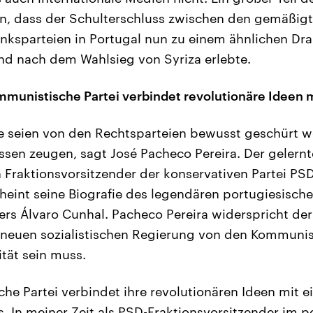
en, dass der Schulterschluss zwischen den gemäßigt
Linksparteien in Portugal nun zu einem ähnlichen Dr
nd nach dem Wahlsieg von Syriza erlebte.
ommunistische Partei verbindet revolutionäre Ideen
e seien von den Rechtsparteien bewusst geschürt 
en zeugen, sagt José Pacheco Pereira. Der gelernte
 Fraktionsvorsitzender der konservativen Partei PS
heint seine Biografie des legendären portugiesisch
s Álvaro Cunhal. Pacheco Pereira widerspricht der
neuen sozialistischen Regierung von den Kommunist
ität sein muss.
he Partei verbindet ihre revolutionären Ideen mit
 In meiner Zeit als PSD-Fraktionsvorsitzender im p