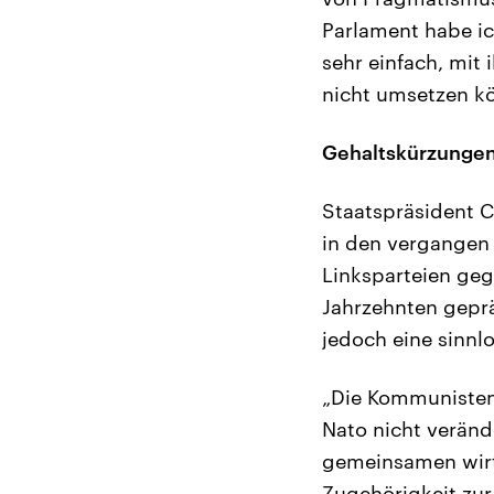
Parlament habe i
sehr einfach, mit
nicht umsetzen kön
Gehaltskürzunge
Staatspräsident C
in den vergangen
Linksparteien geg
Jahrzehnten geprä
jedoch eine sinnl
„Die Kommunisten
Nato nicht veränd
gemeinsamen wirts
Zugehörigkeit zur