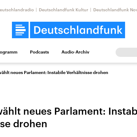
eutschlandradio
Deutschlandfunk Kultur
Deutschlandfunk No
rogramm
Podcasts
Audio-Archiv
Wirtschaft
Wissen
Kultur
Europa
Gesellschaf
wählt neues Parlament: Instabile Verhältnisse drohen
wählt neues Parlament: Instab
sse drohen
Nahostkonflikt
Iran
le Beiträge,
Aktuelle Lage und
Aktuelle Lage und