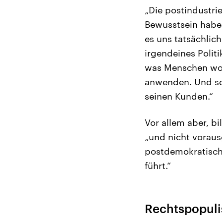
„Die postindustri
Bewusstsein haben
es uns tatsächlich
irgendeines Politi
was Menschen wol
anwenden. Und so
seinen Kunden.“
Vor allem aber, b
„und nicht voraus
postdemokratische
führt.“
Rechtspopuli