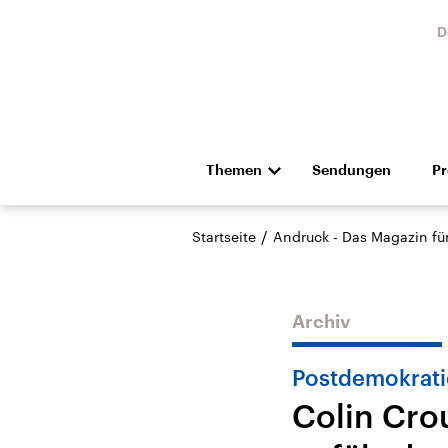
D
Themen
Sendungen
P
Die Nachrichten
Politik
/
Startseite
Andruck - Das Magazin für 
Hörspiel und Feature
Musik
Archiv
Postdemokrati
Colin Cro
Landtagswahl Sachsen-
USA
Anhalt 2026
Aktuel