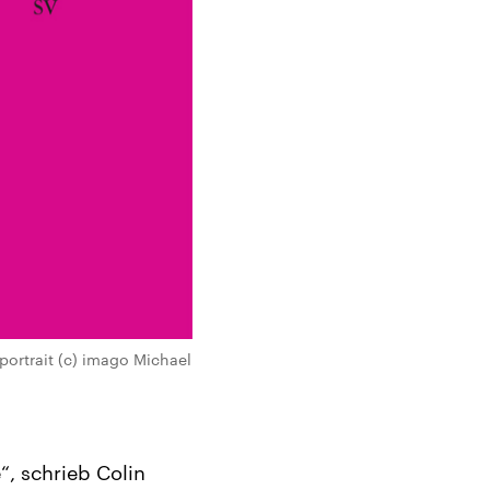
ortrait (c) imago Michael
, schrieb Colin