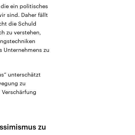
die ein politisches
r sind. Daher fällt
icht die Schuld
ch zu verstehen,
ungstechniken
es Unternehmens zu
s“ unterschätzt
ewegung zu
n Verschärfung
essimismus zu