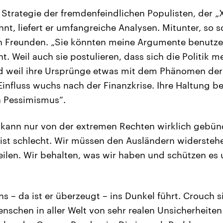
 Strategie der fremdenfeindlichen Populisten, der 
nt, liefert er umfangreiche Analysen. Mitunter, so s
n Freunden. „Sie könnten meine Argumente benutzen
. Weil auch sie postulieren, dass sich die Politik 
nd weil ihre Ursprünge etwas mit dem Phänomen de
 Einfluss wuchs nach der Finanzkrise. Ihre Haltung b
n Pessimismus“.
kann nur von der extremen Rechten wirklich gebünd
t ist schlecht. Wir müssen den Ausländern widerste
teilen. Wir behalten, was wir haben und schützen es
s – da ist er überzeugt – ins Dunkel führt. Crouch s
nschen in aller Welt von sehr realen Unsicherheite