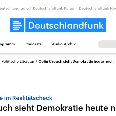
eutschlandradio
Deutschlandfunk Kultur
Deutschlandfunk No
rogramm
Podcasts
Audio-Archiv
Wirtschaft
Wissen
Kultur
Europa
Gesellschaf
/
Politische Literatur
Colin Crouch sieht Demokratie heute noch 
e im Realitätscheck
uch sieht Demokratie heute 
Nahostkonflikt
Iran
le Beiträge,
Aktuelle Lage und
Aktuelle Lage und