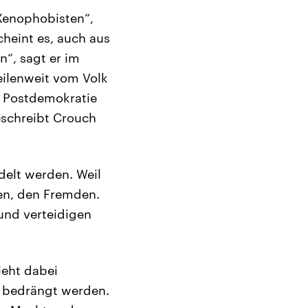
„Xenophobisten“,
cheint es, auch aus
“, sagt er im
meilenweit vom Volk
r Postdemokratie
eschreibt Crouch
elt werden. Weil
hen, den Fremden.
 und verteidigen
ieht dabei
n bedrängt werden.