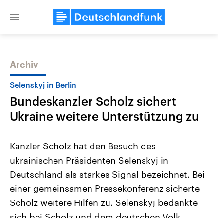
Close
menu
Archiv
Themen
Selenskyj in Berlin
Bundeskanzler Scholz sichert
Ukraine weitere Unterstützung zu
Kanzler Scholz hat den Besuch des
ukrainischen Präsidenten Selenskyj in
Landtagswahl Sachsen-Anhalt
USA
Deutschland als starkes Signal bezeichnet. Bei
2026
Aktuelle Beiträge, Analys
Alle Informationen
Hintergründe
einer gemeinsamen Pressekonferenz sicherte
Sachsen-Anhalt wählt am 6.
Wirtschaftlich und militäri
September 2026 einen neuen
gehören die Vereinigten S
Scholz weitere Hilfen zu. Selenskyj bedankte
Landtag. Seit 2021 wird das
den mächtigsten Ländern 
sich bei Scholz und dem deutschen Volk.
Bundesland von einer Koalition aus
mit großem Einfluss auf d