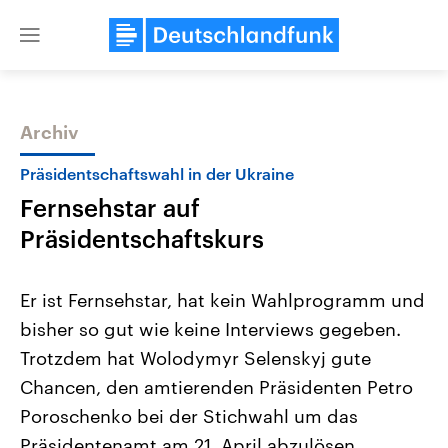
Close
menu
Archiv
Themen
Präsidentschaftswahl in der Ukraine
Fernsehstar auf
Präsidentschaftskurs
Er ist Fernsehstar, hat kein Wahlprogramm und
bisher so gut wie keine Interviews gegeben.
Landtagswahl Sachsen-Anhalt
USA
Trotzdem hat Wolodymyr Selenskyj gute
2026
Aktuelle Beiträge, Analys
Alle Informationen
Hintergründe
Chancen, den amtierenden Präsidenten Petro
Sachsen-Anhalt wählt am 6.
Wirtschaftlich und militäri
September 2026 einen neuen
gehören die Vereinigten S
Poroschenko bei der Stichwahl um das
Landtag. Seit 2021 wird das
den mächtigsten Ländern 
Präsidentenamt am 21. April abzulösen.
Bundesland von einer Koalition aus
mit großem Einfluss auf d