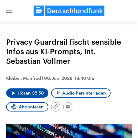
Close
menu
Privacy Guardrail fischt sensible
Themen
Infos aus KI-Prompts, Int.
Sebastian Vollmer
Kloiber, Manfred
|
06. Juni 2026, 16:40 Uhr
Hören
05:50
Audio herunterladen
Abonnieren
Landtagswahl Sachsen-Anhalt
USA
Link
Email
2026
Aktuelle Beiträge, Analys
kopieren/teilen
Alle Informationen
Hintergründe
Sachsen-Anhalt wählt am 6.
Wirtschaftlich und militäri
September 2026 einen neuen
gehören die Vereinigten S
Landtag. Seit 2021 wird das
den mächtigsten Ländern 
Bundesland von einer Koalition aus
mit großem Einfluss auf d