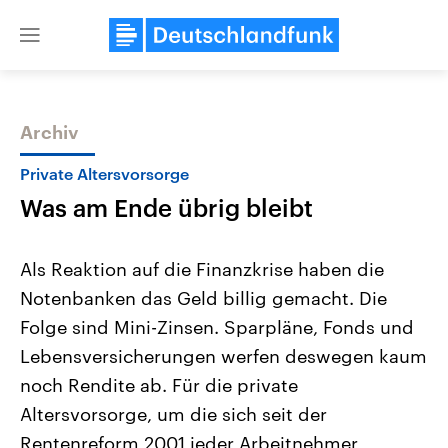
Close
menu
Archiv
Themen
Private Altersvorsorge
Was am Ende übrig bleibt
Als Reaktion auf die Finanzkrise haben die
Notenbanken das Geld billig gemacht. Die
Folge sind Mini-Zinsen. Sparpläne, Fonds und
Landtagswahl Sachsen-Anhalt
USA
Lebensversicherungen werfen deswegen kaum
2026
Aktuelle Beiträge, Analys
Alle Informationen
noch Rendite ab. Für die private
Hintergründe
Sachsen-Anhalt wählt am 6.
Wirtschaftlich und militäri
Altersvorsorge, um die sich seit der
September 2026 einen neuen
gehören die Vereinigten S
Landtag. Seit 2021 wird das
den mächtigsten Ländern 
Rentenreform 2001 jeder Arbeitnehmer
Bundesland von einer Koalition aus
mit großem Einfluss auf d