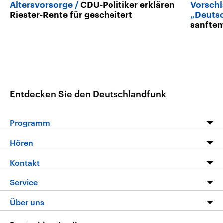
Altersvorsorge
CDU-Politiker erklären
Vorschl
Riester-Rente für gescheitert
„Deuts
sanfte
Entdecken Sie den Deutschlandfunk
Programm
Programm
Hören
Alle Sendungen
Livestream
Kontakt
Die Nachrichten
Audios
Hörerservice
Service
Nachrichtenleicht
Podcasts
Social Media
FAQ
Über uns
Neue Beiträge auf dlf.de
Deutschlandfunk App
Newsletter
Deutschlandradio
Themen-Schwerpunkte
Nachrichten App