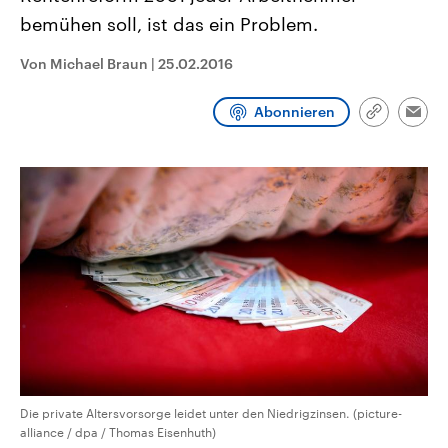
CDU, SPD und FDP regiert.-
aktuelle Weltgeschehen.
bemühen soll, ist das ein Problem.
Umfragen, Prognosen,
Wahlprogramme, aktuelle Berichte
Sendungen
Programm
Podcasts
und Hintergründe zu den Parteien
Von Michael Braun
|
25.02.2016
und Kandidaten der anstehenden
Wahl.
Audio-Archiv
Abonnieren
Link
Emai
kopieren/te
Die private Altersvorsorge leidet unter den Niedrigzinsen. (picture-
alliance / dpa / Thomas Eisenhuth)