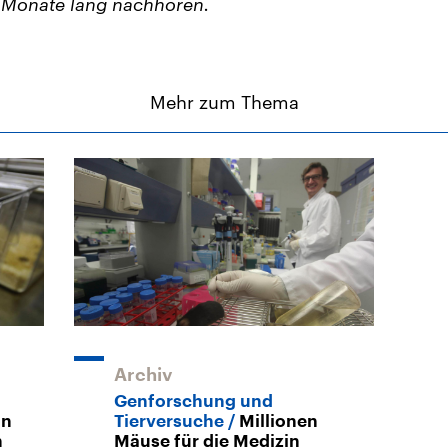
 Monate lang nachhören.
Mehr zum Thema
Archiv
Genforschung und
on
Tierversuche
Millionen
n
Mäuse für die Medizin