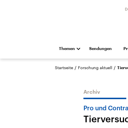
D
Themen
Sendungen
P
Die Nachrichten
Politik
/
/
Startseite
Forschung aktuell
Tierv
Hörspiel und Feature
Musik
Archiv
Pro und Contr
Tierversu
Landtagswahl Sachsen-
USA
Anhalt 2026
Aktuel