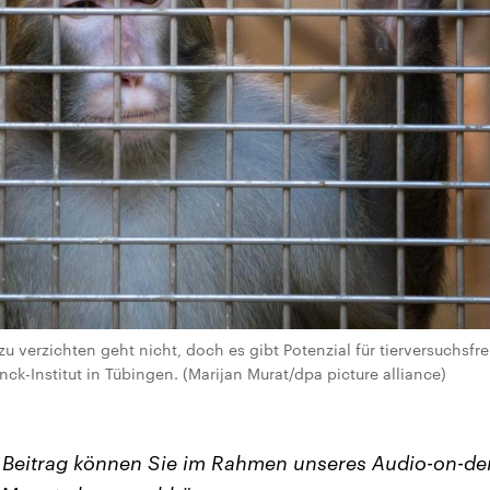
u verzichten geht nicht, doch es gibt Potenzial für tierversuchsfre
ck-Institut in Tübingen. (Marijan Murat/dpa picture alliance)
n Beitrag können Sie im Rahmen unseres Audio-on-