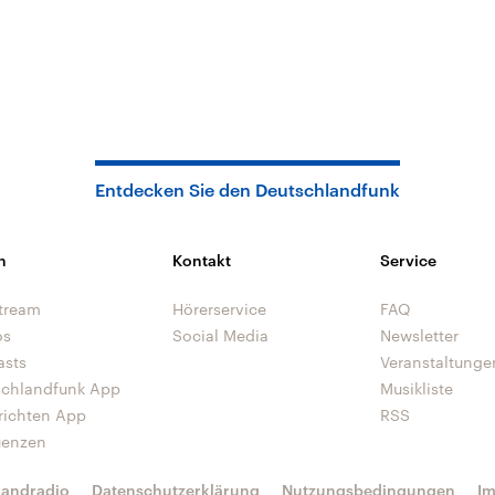
Entdecken Sie den Deutschlandfunk
n
Kontakt
Service
tream
Hörerservice
FAQ
os
Social Media
Newsletter
asts
Veranstaltunge
schlandfunk App
Musikliste
richten App
RSS
uenzen
landradio
Datenschutzerklärung
Nutzungsbedingungen
I