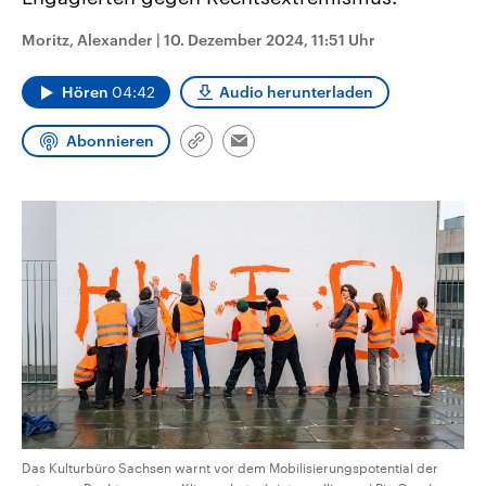
CDU, SPD und FDP regiert.-
aktuelle Weltgeschehen.
Umfragen, Prognosen,
Moritz, Alexander
|
10. Dezember 2024, 11:51 Uhr
Wahlprogramme, aktuelle Berichte
Sendungen
Programm
Podcasts
und Hintergründe zu den Parteien
und Kandidaten der anstehenden
Hören
04:42
Audio herunterladen
Wahl.
Audio-Archiv
Abonnieren
Link
Email
kopieren/teilen
Das Kulturbüro Sachsen warnt vor dem Mobilisierungspotential der