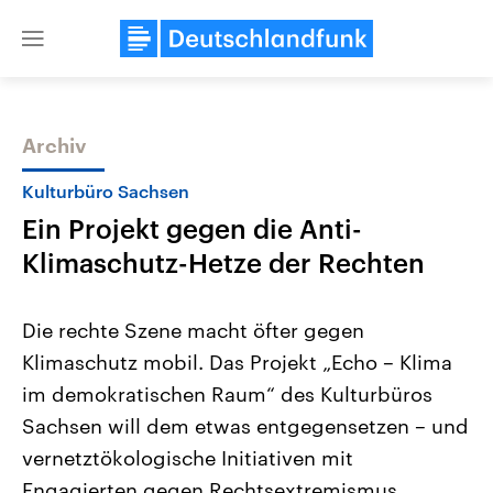
Close
menu
Archiv
Themen
Kulturbüro Sachsen
Ein Projekt gegen die Anti-
Klimaschutz-Hetze der Rechten
Die rechte Szene macht öfter gegen
Klimaschutz mobil. Das Projekt „Echo – Klima
Landtagswahl Sachsen-Anhalt
USA
im demokratischen Raum“ des Kulturbüros
2026
Aktuelle Beiträge, Analys
Alle Informationen
Hintergründe
Sachsen will dem etwas entgegensetzen – und
Sachsen-Anhalt wählt am 6.
Wirtschaftlich und militäri
September 2026 einen neuen
gehören die Vereinigten S
vernetztökologische Initiativen mit
Landtag. Seit 2021 wird das
den mächtigsten Ländern 
Engagierten gegen Rechtsextremismus.
Bundesland von einer Koalition aus
mit großem Einfluss auf d