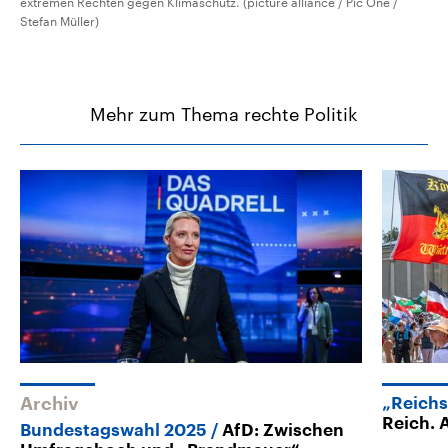
extremen Rechten gegen Klimaschutz. (picture alliance / Pic One /
Stefan Müller)
Mehr zum Thema rechte Politik
Archiv
„Reich
Reich. 
Bundestagswahl 2025
AfD: Zwischen