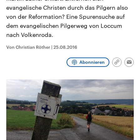
CDU, SPD und FDP regiert.-
aktuelle Weltgeschehen.
evangelische Christen durch das Pilgern also
Umfragen, Prognosen,
Wahlprogramme, aktuelle Berichte
von der Reformation? Eine Spurensuche auf
Sendungen
Programm
Podcasts
und Hintergründe zu den Parteien
und Kandidaten der anstehenden
dem evangelischen Pilgerweg von Loccum
Wahl.
nach Volkenroda.
Audio-Archiv
Von Christian Röther
|
25.08.2016
Abonnieren
Link
Emai
kopieren/te