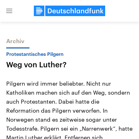
Close
menu
Archiv
Themen
Protestantisches Pilgern
Weg von Luther?
Pilgern wird immer beliebter. Nicht nur
Katholiken machen sich auf den Weg, sondern
auch Protestanten. Dabei hatte die
Landtagswahl Sachsen-Anhalt
USA
Reformation das Pilgern verworfen. In
2026
Aktuelle Beiträge, Analys
Alle Informationen
Norwegen stand es zeitweise sogar unter
Hintergründe
Sachsen-Anhalt wählt am 6.
Wirtschaftlich und militäri
Todesstrafe. Pilgern sei ein „Narrenwerk“, hatte
September 2026 einen neuen
gehören die Vereinigten S
Landtag. Seit 2021 wird das
den mächtigsten Ländern 
Martin Luther erklärt. Entfernen sich
Bundesland von einer Koalition aus
mit großem Einfluss auf d