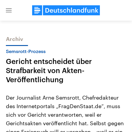
Close
menu
Archiv
Themen
Semsrott-Prozess
Gericht entscheidet über
Strafbarkeit von Akten-
Veröffentlichung
Der Journalist Arne Semsrott, Chefredakteur
Landtagswahl Sachsen-Anhalt
USA
des Internetportals „FragDenStaat.de“, muss
2026
Aktuelle Beiträge, Analys
Alle Informationen
Hintergründe
sich vor Gericht verantworten, weil er
Sachsen-Anhalt wählt am 6.
Wirtschaftlich und militäri
September 2026 einen neuen
gehören die Vereinigten S
Gerichtsakten veröffentlicht hat. Selbst gegen
Landtag. Seit 2021 wird das
den mächtigsten Ländern 
Bundesland von einer Koalition aus
einen Freispruch will er vorgehen – weil er ein
mit großem Einfluss auf d