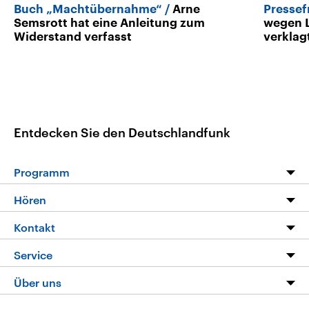
Buch „Machtübernahme“
Arne
Pressef
Semsrott hat eine Anleitung zum
wegen 
Widerstand verfasst
verklag
Entdecken Sie den Deutschlandfunk
Programm
Programm
Hören
Alle Sendungen
Livestream
Kontakt
Die Nachrichten
Audios
Hörerservice
Service
Nachrichtenleicht
Podcasts
Social Media
FAQ
Über uns
Neue Beiträge auf dlf.de
Deutschlandfunk App
Newsletter
Deutschlandradio
Themen-Schwerpunkte