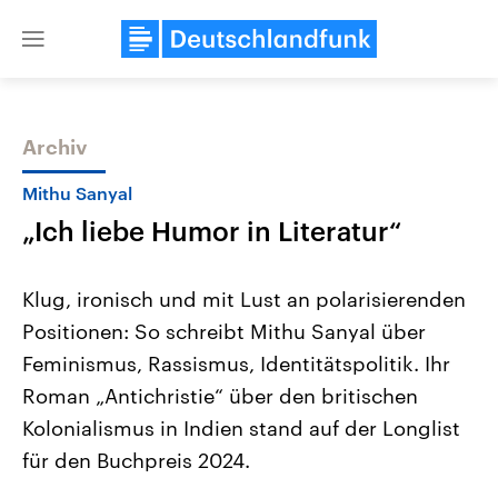
Close
menu
Archiv
Themen
Mithu Sanyal
„Ich liebe Humor in Literatur“
Klug, ironisch und mit Lust an polarisierenden
Positionen: So schreibt Mithu Sanyal über
Feminismus, Rassismus, Identitätspolitik. Ihr
Landtagswahl Sachsen-Anhalt
USA
Roman „Antichristie“ über den britischen
2026
Aktuelle Beiträge, Analys
Alle Informationen
Kolonialismus in Indien stand auf der Longlist
Hintergründe
Sachsen-Anhalt wählt am 6.
Wirtschaftlich und militäri
für den Buchpreis 2024.
September 2026 einen neuen
gehören die Vereinigten S
Landtag. Seit 2021 wird das
den mächtigsten Ländern 
Bundesland von einer Koalition aus
mit großem Einfluss auf d