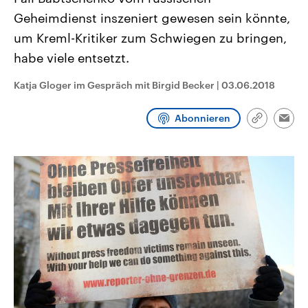
CDU, SPD und FDP regiert.-
aktuelle Weltgeschehen.
Geheimdienst inszeniert gewesen sein könnte,
Umfragen, Prognosen,
Wahlprogramme, aktuelle Berichte
um Kreml-Kritiker zum Schwiegen zu bringen,
Sendungen
Programm
Podcasts
und Hintergründe zu den Parteien
und Kandidaten der anstehenden
habe viele entsetzt.
Wahl.
Audio-Archiv
Katja Gloger im Gespräch mit Birgid Becker
|
03.06.2018
Abonnieren
Link
Emai
kopieren/te