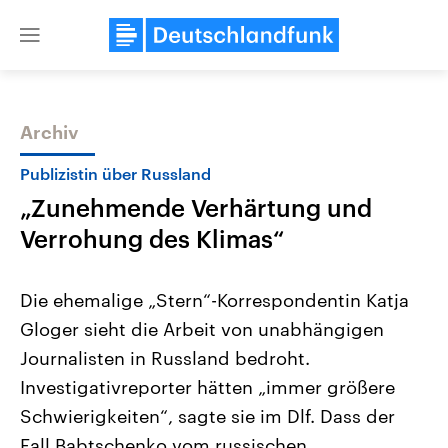
Close
menu
Archiv
Themen
Publizistin über Russland
„Zunehmende Verhärtung und
Verrohung des Klimas“
Die ehemalige „Stern“-Korrespondentin Katja
Gloger sieht die Arbeit von unabhängigen
Landtagswahl Sachsen-Anhalt
USA
Journalisten in Russland bedroht.
2026
Aktuelle Beiträge, Analys
Alle Informationen
Hintergründe
Investigativreporter hätten „immer größere
Sachsen-Anhalt wählt am 6.
Wirtschaftlich und militäri
September 2026 einen neuen
gehören die Vereinigten S
Schwierigkeiten“, sagte sie im Dlf. Dass der
Landtag. Seit 2021 wird das
den mächtigsten Ländern 
Fall Babtschenko vom russischen
Bundesland von einer Koalition aus
mit großem Einfluss auf d