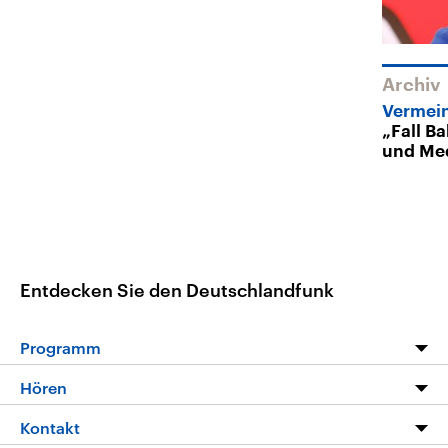
Archiv
Vermein
„Fall Ba
und Me
Entdecken Sie den Deutschlandfunk
Programm
Programm
Hören
Alle Sendungen
Livestream
Kontakt
Die Nachrichten