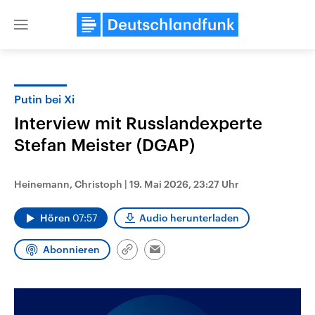
Close
menu
Putin bei Xi
Themen
Interview mit Russlandexperte
Stefan Meister (DGAP)
Heinemann, Christoph
|
19. Mai 2026, 23:27 Uhr
Hören
07:57
Audio herunterladen
Landtagswahl Sachsen-Anhalt
USA
Abonnieren
Link
Email
2026
Aktuelle Beiträge, Analys
kopieren/teilen
Alle Informationen
Hintergründe
Sachsen-Anhalt wählt am 6.
Wirtschaftlich und militäri
September 2026 einen neuen
gehören die Vereinigten S
Landtag. Seit 2021 wird das
den mächtigsten Ländern 
Bundesland von einer Koalition aus
mit großem Einfluss auf d