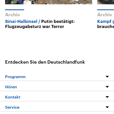
Archiv
Archiv
Sinai-Halbinsel
Putin bestätigt:
Kampf g
Flugzeugabsturz war Terror
brauche
Entdecken Sie den Deutschlandfunk
Programm
Programm
Hören
Alle Sendungen
Livestream
Kontakt
Die Nachrichten
Audios
Hörerservice
Service
Nachrichtenleicht
Podcasts
Social Media