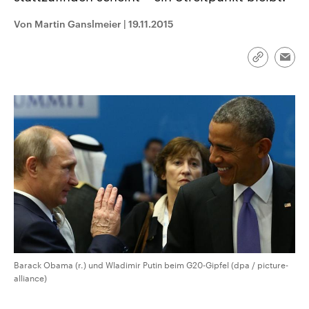
CDU, SPD und FDP regiert.-
aktuelle Weltgeschehen.
Umfragen, Prognosen,
Von Martin Ganslmeier
|
19.11.2015
Wahlprogramme, aktuelle Berichte
Sendungen
Programm
Podcasts
und Hintergründe zu den Parteien
und Kandidaten der anstehenden
Link
Wahl.
Emai
kopieren/te
Audio-Archiv
Barack Obama (r.) und Wladimir Putin beim G20-Gipfel (dpa / picture-
alliance)