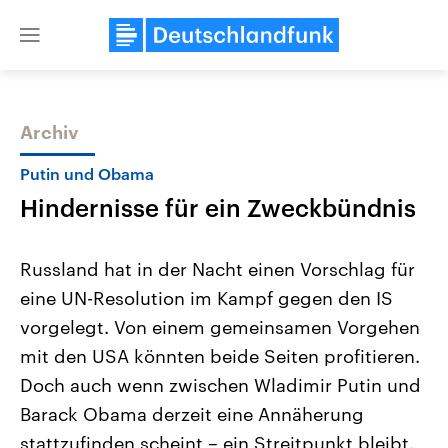
Close
menu
Archiv
Themen
Putin und Obama
Hindernisse für ein Zweckbündnis
Russland hat in der Nacht einen Vorschlag für
eine UN-Resolution im Kampf gegen den IS
vorgelegt. Von einem gemeinsamen Vorgehen
Landtagswahl Sachsen-Anhalt
USA
mit den USA könnten beide Seiten profitieren.
2026
Aktuelle Beiträge, Analys
Alle Informationen
Doch auch wenn zwischen Wladimir Putin und
Hintergründe
Sachsen-Anhalt wählt am 6.
Wirtschaftlich und militäri
Barack Obama derzeit eine Annäherung
September 2026 einen neuen
gehören die Vereinigten S
Landtag. Seit 2021 wird das
den mächtigsten Ländern 
stattzufinden scheint – ein Streitpunkt bleibt.
Bundesland von einer Koalition aus
mit großem Einfluss auf d