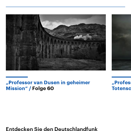
„Professor van Dusen in geheimer
„Profes
Mission“
Folge 60
Totensc
Entdecken Sie den Deutschlandfunk