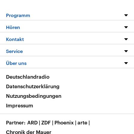
Programm
Programm
Hören
Alle Sendungen
Livestream
Kontakt
Die Nachrichten
Audios
Hörerservice
Service
Nachrichtenleicht
Podcasts
Social Media
FAQ
Über uns
Neue Beiträge auf dlf.de
Deutschlandfunk App
Newsletter
Deutschlandradio
Themen-Schwerpunkte
Nachrichten App
Deutschlandradio
Veranstaltungen
Presse
Frequenzen
Datenschutzerklärung
Musikliste
Ausbildung und Karriere
Nutzungsbedingungen
RSS
Transparenz
Impressum
Korrekturen
Barrierefreiheit
Partner
ARD
|
ZDF
|
Phoenix
|
arte
|
Chronik der Mauer