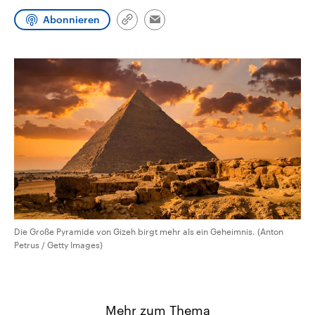
CDU, SPD und FDP regiert.-
aktuelle Weltgeschehen.
Abonnieren
Umfragen, Prognosen,
Link
Email
Wahlprogramme, aktuelle Berichte
kopieren/teilen
Sendungen
Programm
Podcasts
und Hintergründe zu den Parteien
und Kandidaten der anstehenden
Wahl.
Audio-Archiv
Die Große Pyramide von Gizeh birgt mehr als ein Geheimnis. (Anton
Petrus / Getty Images)
Mehr zum Thema