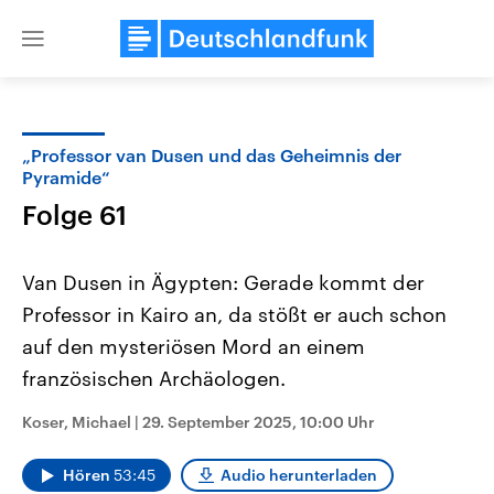
Close
menu
„Professor van Dusen und das Geheimnis der
Themen
Pyramide“
Folge 61
Van Dusen in Ägypten: Gerade kommt der
Professor in Kairo an, da stößt er auch schon
auf den mysteriösen Mord an einem
französischen Archäologen.
Landtagswahl Sachsen-Anhalt
USA
2026
Aktuelle Beiträge, Analys
Alle Informationen
Koser, Michael
|
29. September 2025, 10:00 Uhr
Hintergründe
Sachsen-Anhalt wählt am 6.
Wirtschaftlich und militäri
September 2026 einen neuen
gehören die Vereinigten S
Landtag. Seit 2021 wird das
den mächtigsten Ländern 
Hören
53:45
Audio herunterladen
Bundesland von einer Koalition aus
mit großem Einfluss auf d