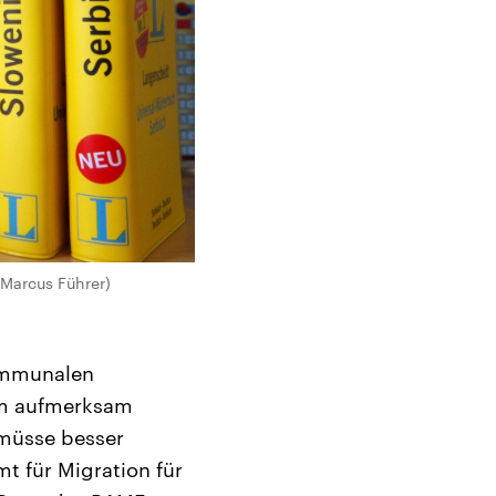
 Marcus Führer)
ommunalen
em aufmerksam
 müsse besser
mt für Migration für