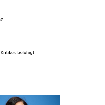
n?
ritiker, befähigt