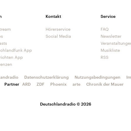
n
Kontakt
Service
tream
Hörerservice
FAQ
os
Social Media
Newsletter
asts
Veranstaltunge
schlandfunk App
Musikliste
richten App
RSS
uenzen
landradio
Datenschutzerklärung
Nutzungsbedingungen
I
Partner
ARD
ZDF
Phoenix
arte
Chronik der Mauer
Deutschlandradio © 2026