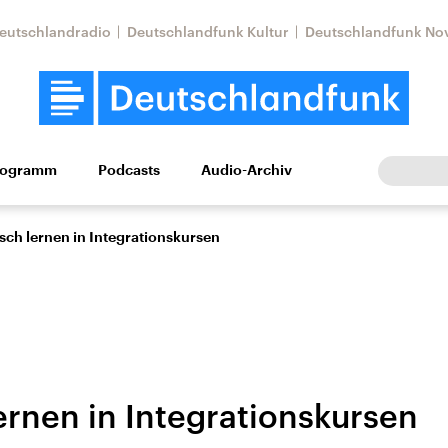
eutschlandradio
Deutschlandfunk Kultur
Deutschlandfunk No
rogramm
Podcasts
Audio-Archiv
Wirtschaft
Wissen
Kultur
Europa
Gesellschaf
sch lernen in Integrationskursen
ernen in Integrationskursen
Nahostkonflikt
Iran
le Beiträge,
Aktuelle Lage und
Aktuelle Lage und