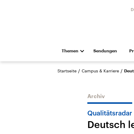
D
Themen
Sendungen
P
Die Nachrichten
Politik
/
/
Startseite
Campus & Karriere
Deut
Hörspiel und Feature
Musik
Archiv
Qualitätsradar
Deutsch l
Landtagswahl Sachsen-
USA
Anhalt 2026
Aktuel