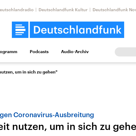
eutschlandradio
Deutschlandfunk Kultur
Deutschlandfunk No
rogramm
Podcasts
Audio-Archiv
Wirtschaft
Wissen
Kultur
Europa
Gesellschaf
nutzen, um in sich zu gehen"
gen Coronavirus-Ausbreitung
eit nutzen, um in sich zu geh
Nahostkonflikt
Iran
le Beiträge,
Aktuelle Lage und
Aktuelle Lage und