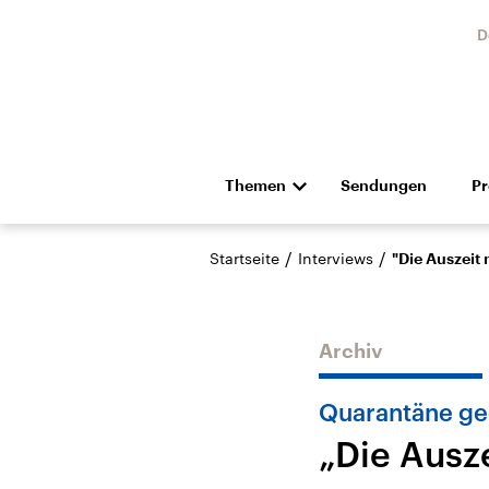
D
Themen
Sendungen
P
Die Nachrichten
Politik
/
/
Startseite
Interviews
"Die Auszeit 
Hörspiel und Feature
Musik
Archiv
Quarantäne ge
„Die Ausz
Landtagswahl Sachsen-
USA
Anhalt 2026
Aktuel