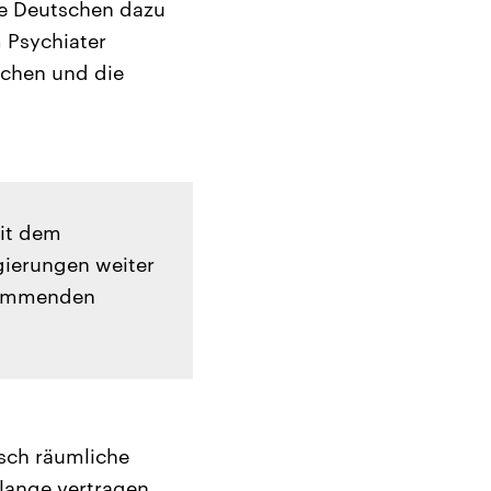
le Deutschen dazu
 Psychiater
schen und die
mit dem
gierungen weiter
 kommenden
tsch räumliche
 lange vertragen