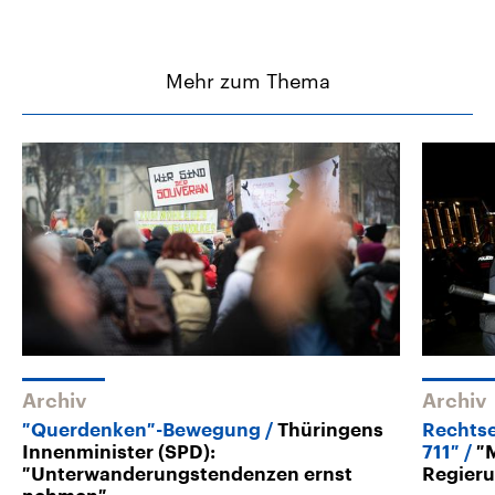
Mehr zum Thema
Archiv
Archiv
″Querdenken″-Bewegung
Thüringens
Rechts
Innenminister (SPD):
711″
″
″Unterwanderungstendenzen ernst
Regieru