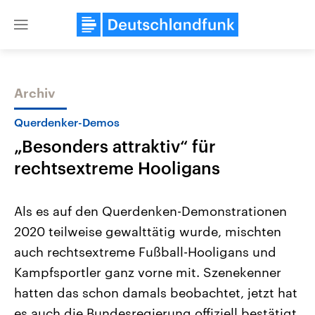
Close
menu
Archiv
Themen
Querdenker-Demos
„Besonders attraktiv“ für
rechtsextreme Hooligans
Als es auf den Querdenken-Demonstrationen
2020 teilweise gewalttätig wurde, mischten
Landtagswahl Sachsen-Anhalt
USA
auch rechtsextreme Fußball-Hooligans und
2026
Aktuelle Beiträge, Analys
Alle Informationen
Hintergründe
Kampfsportler ganz vorne mit. Szenekenner
Sachsen-Anhalt wählt am 6.
Wirtschaftlich und militäri
September 2026 einen neuen
gehören die Vereinigten S
hatten das schon damals beobachtet, jetzt hat
Landtag. Seit 2021 wird das
den mächtigsten Ländern 
es auch die Bundesregierung offiziell bestätigt.
Bundesland von einer Koalition aus
mit großem Einfluss auf d