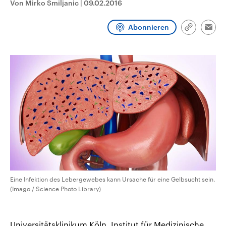
Von Mirko Smiljanic
|
09.02.2016
CDU, SPD und FDP regiert.-
aktuelle Weltgeschehen.
Umfragen, Prognosen,
Wahlprogramme, aktuelle Berichte
Abonnieren
Sendungen
Programm
Podcasts
und Hintergründe zu den Parteien
Link
Emai
und Kandidaten der anstehenden
kopieren/te
Wahl.
Audio-Archiv
Eine Infektion des Lebergewebes kann Ursache für eine Gelbsucht sein.
(Imago / Science Photo Library)
Universitätsklinikum Köln, Institut für Medizinische