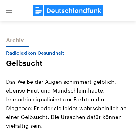
Close
menu
Archiv
Themen
Radiolexikon Gesundheit
Gelbsucht
Das Weiße der Augen schimmert gelblich,
ebenso Haut und Mundschleimhäute.
Immerhin signalisiert der Farbton die
Landtagswahl Sachsen-Anhalt
USA
Diagnose: Er oder sie leidet wahrscheinlich an
2026
Aktuelle Beiträge, Analys
Alle Informationen
einer Gelbsucht. Die Ursachen dafür können
Hintergründe
Sachsen-Anhalt wählt am 6.
Wirtschaftlich und militäri
vielfältig sein.
September 2026 einen neuen
gehören die Vereinigten S
Landtag. Seit 2021 wird das
den mächtigsten Ländern 
Bundesland von einer Koalition aus
mit großem Einfluss auf d