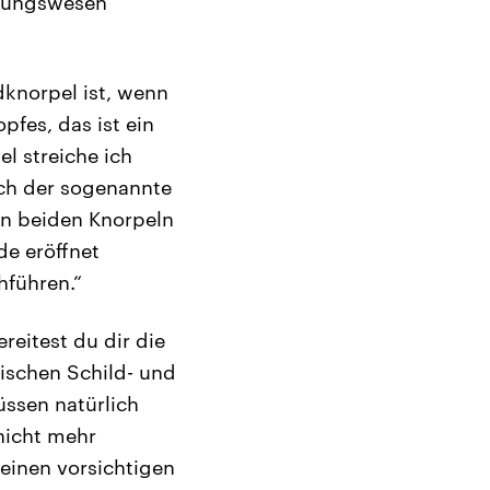
ettungswesen
dknorpel ist, wenn
pfes, das ist ein
l streiche ich
ich der sogenannte
en beiden Knorpeln
de eröffnet
hführen.“
reitest du dir die
wischen Schild- und
üssen natürlich
 nicht mehr
t einen vorsichtigen