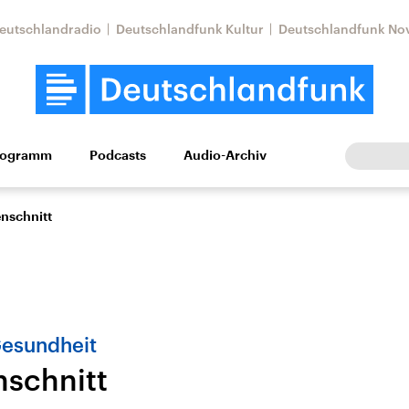
eutschlandradio
Deutschlandfunk Kultur
Deutschlandfunk No
rogramm
Podcasts
Audio-Archiv
Wirtschaft
Wissen
Kultur
Europa
Gesellschaf
enschnitt
Gesundheit
nschnitt
Nahostkonflikt
Iran
le Beiträge,
Aktuelle Lage und
Aktuelle Lage und