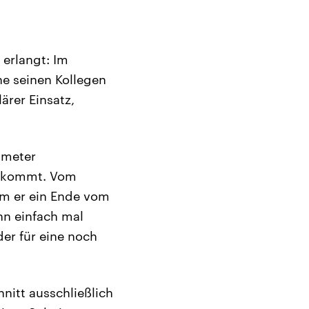
 erlangt: Im
ne seinen Kollegen
ärer Einsatz,
limeter
bekommt. Vom
em er ein Ende vom
nn einfach mal
er für eine noch
hnitt ausschließlich