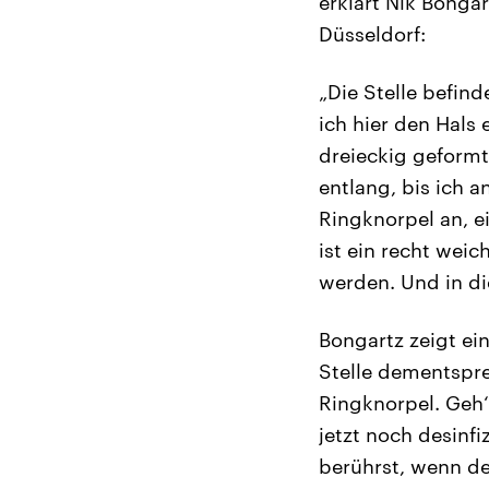
erklärt Nik Bonga
Düsseldorf:
„Die Stelle befin
ich hier den Hals 
dreieckig geformt
entlang, bis ich 
Ringknorpel an, e
ist ein recht wei
werden. Und in d
Bongartz zeigt ein
Stelle dementspre
Ringknorpel. Geh‘
jetzt noch desinfi
berührst, wenn des