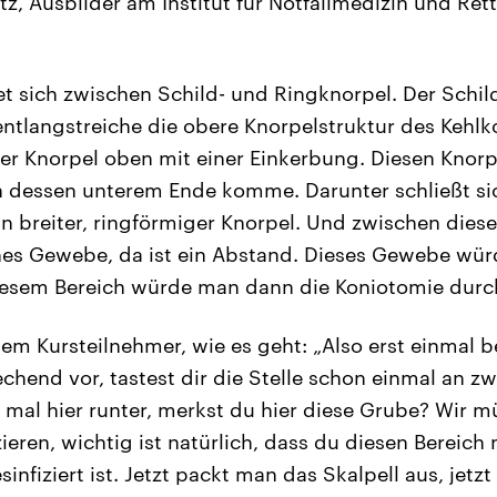
rtz, Ausbilder am Institut für Notfallmedizin und R
det sich zwischen Schild- und Ringknorpel. Der Schil
entlangstreiche die obere Knorpelstruktur des Kehlko
er Knorpel oben mit einer Einkerbung. Diesen Knorpe
an dessen unterem Ende komme. Darunter schließt s
in breiter, ringförmiger Knorpel. Und zwischen dies
ches Gewebe, da ist ein Abstand. Dieses Gewebe wür
iesem Bereich würde man dann die Koniotomie durc
em Kursteilnehmer, wie es geht: „Also erst einmal be
chend vor, tastest dir die Stelle schon einmal an z
 mal hier runter, merkst du hier diese Grube? Wir m
zieren, wichtig ist natürlich, dass du diesen Bereich
infiziert ist. Jetzt packt man das Skalpell aus, jetz