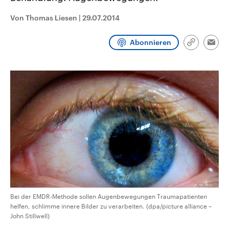
CDU, SPD und FDP regiert.-
aktuelle Weltgeschehen.
Umfragen, Prognosen,
Von Thomas Liesen
|
29.07.2014
Wahlprogramme, aktuelle Berichte
Sendungen
Programm
Podcasts
und Hintergründe zu den Parteien
und Kandidaten der anstehenden
Abonnieren
Link
Wahl.
Emai
kopieren/te
Audio-Archiv
Bei der EMDR-Methode sollen Augenbewegungen Traumapatienten
helfen, schlimme innere Bilder zu verarbeiten. (dpa/picture alliance –
John Stillwell)