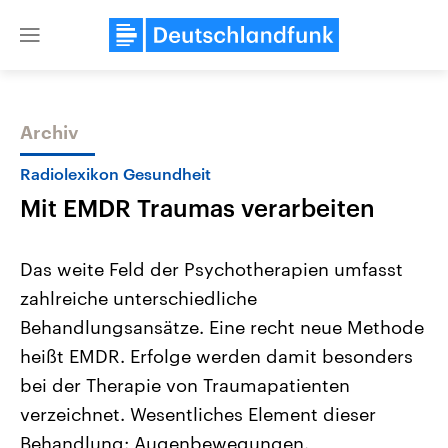
Close
menu
Archiv
Themen
Radiolexikon Gesundheit
Mit EMDR Traumas verarbeiten
Das weite Feld der Psychotherapien umfasst
zahlreiche unterschiedliche
Behandlungsansätze. Eine recht neue Methode
Landtagswahl Sachsen-Anhalt
USA
heißt EMDR. Erfolge werden damit besonders
2026
Aktuelle Beiträge, Analys
Alle Informationen
bei der Therapie von Traumapatienten
Hintergründe
Sachsen-Anhalt wählt am 6.
Wirtschaftlich und militäri
verzeichnet. Wesentliches Element dieser
September 2026 einen neuen
gehören die Vereinigten S
Landtag. Seit 2021 wird das
den mächtigsten Ländern 
Behandlung: Augenbewegungen.
Bundesland von einer Koalition aus
mit großem Einfluss auf d