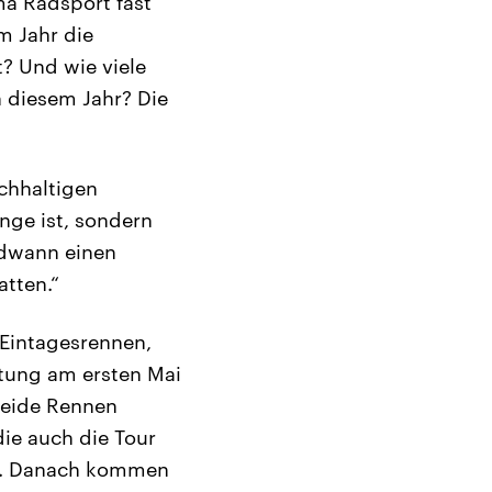
a Radsport fast
m Jahr die
? Und wie viele
n diesem Jahr? Die
chhaltigen
nge ist, sondern
ndwann einen
tten.“
 Eintagesrennen,
ltung am ersten Mai
Beide Rennen
ie auch die Tour
pe. Danach kommen