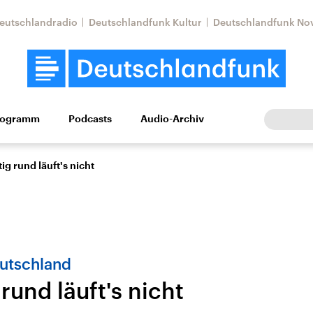
eutschlandradio
Deutschlandfunk Kultur
Deutschlandfunk No
rogramm
Podcasts
Audio-Archiv
Wirtschaft
Wissen
Kultur
Europa
Gesellschaf
tig rund läuft's nicht
eutschland
 rund läuft's nicht
Nahostkonflikt
Iran
le Beiträge,
Aktuelle Lage und
Aktuelle Lage und