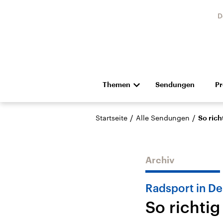
D
Themen
Sendungen
P
Die Nachrichten
Politik
/
/
Startseite
Alle Sendungen
So rich
Hörspiel und Feature
Musik
Archiv
Radsport in D
So richtig
Landtagswahl Sachsen-
USA
Anhalt 2026
Aktuel