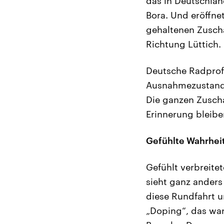
das in Deutschla
Bora. Und eröffne
gehaltenen Zuscha
Richtung Lüttich.
Deutsche Radprofi
Ausnahmezustand: 
Die ganzen Zuscha
Erinnerung bleiben
Gefühlte Wahrheit 
Gefühlt verbreite
sieht ganz anders
diese Rundfahrt un
„Doping“, das war