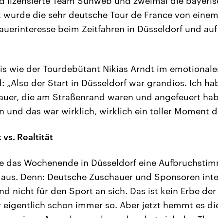
nd lizensierte Team Sunweb und zweimal die bayeri
t wurde die sehr deutsche Tour de France von einem
uerinteresse beim Zeitfahren in Düsseldorf und auf
s wie der Tourdebütant Nikias Arndt im emotionale
„Also der Start in Düsseldorf war grandios. Ich ha
uer, die am Straßenrand waren und angefeuert habe
 und das war wirklich, wirklich ein toller Moment de
vs. Realtität
te das Wochenende in Düsseldorf eine Aufbruchstim
 aus. Denn: Deutsche Zuschauer und Sponsoren inter
d nicht für den Sport an sich. Das ist kein Erbe de
 eigentlich schon immer so. Aber jetzt hemmt es di