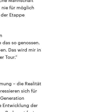
sche Mannschaft
 nie für möglich
 der Etappe
n
b das so genossen.
n. Das wird mir in
r Tour.“
mung – die Realität
essieren sich für
r Generation
e Entwicklung der