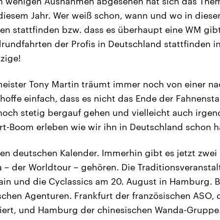
n wenigen Ausnahmen abgesehen hat sich das Them
 diesem Jahr. Wer weiß schon, wann und wo in diese
en stattfinden bzw. dass es überhaupt eine WM gibt
drundfahrten der Profis in Deutschland stattfinden i
zige!
meister Tony Martin träumt immer noch von einer na
 hoffe einfach, dass es nicht das Ende der Fahnensta
 noch stetig bergauf gehen und vielleicht auch irge
t-Boom erleben wie wir ihn in Deutschland schon ha
en deutschen Kalender. Immerhin gibt es jetzt zwei
ga – der Worldtour – gehören. Die Traditionsveransta
ain und die Cyclassics am 20. August in Hamburg. 
chen Agenturen. Frankfurt der französischen ASO, d
siert, und Hamburg der chinesischen Wanda-Grup