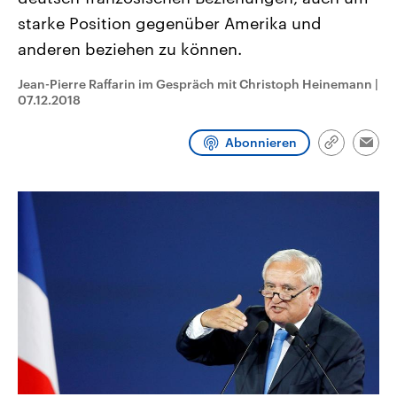
CDU, SPD und FDP regiert.-
aktuelle Weltgeschehen.
starke Position gegenüber Amerika und
Umfragen, Prognosen,
Wahlprogramme, aktuelle Berichte
anderen beziehen zu können.
Sendungen
Programm
Podcasts
und Hintergründe zu den Parteien
und Kandidaten der anstehenden
Wahl.
Jean-Pierre Raffarin im Gespräch mit Christoph Heinemann
|
Audio-Archiv
07.12.2018
Abonnieren
Link
Emai
kopieren/te