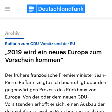
Close
menu
Archiv
Themen
Raffarin zum CDU-Vorsitz und der EU
„2019 wird ein neues Europa zum
Vorschein kommen“
Der frühere französische Premierminister Jean-
Pierre Raffarin zeigte sich beunruhigt über den
Landtagswahl Sachsen-Anhalt
USA
gegenwärtigen Prozess des Rückbaus von
2026
Aktuelle Beiträge, Analys
Alle Informationen
Hintergründe
Europa. Von der oder dem neuen CDU-
Sachsen-Anhalt wählt am 6.
Wirtschaftlich und militäri
September 2026 einen neuen
gehören die Vereinigten S
Vorsitzenden erhofft er sich, einen Ausbau der
Landtag. Seit 2021 wird das
den mächtigsten Ländern 
deutsch-französischen Beziehungen, auch um
Bundesland von einer Koalition aus
mit großem Einfluss auf d