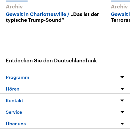
Archiv
Archiv
Gewalt in Charlottesville
„Das ist der
Gewalt 
typische Trump-Sound“
Terrora
Entdecken Sie den Deutschlandfunk
Programm
Programm
Hören
Alle Sendungen
Livestream
Kontakt
Die Nachrichten
Audios
Hörerservice
Service
Nachrichtenleicht
Podcasts
Social Media
FAQ
Über uns
Neue Beiträge auf dlf.de
Deutschlandfunk App