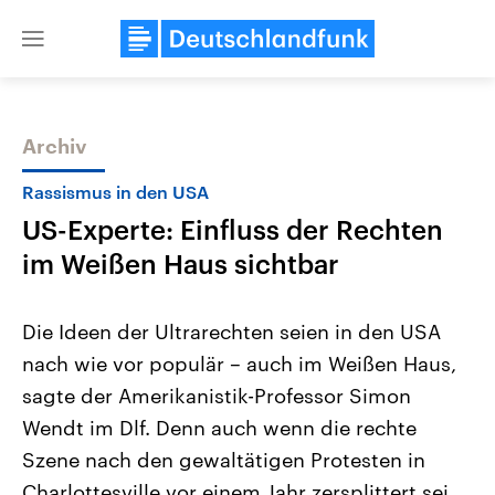
Close
menu
Archiv
Themen
Rassismus in den USA
US-Experte: Einfluss der Rechten
im Weißen Haus sichtbar
Die Ideen der Ultrarechten seien in den USA
nach wie vor populär – auch im Weißen Haus,
Landtagswahl Sachsen-Anhalt
USA
sagte der Amerikanistik-Professor Simon
2026
Aktuelle Beiträge, Analys
Alle Informationen
Hintergründe
Wendt im Dlf. Denn auch wenn die rechte
Sachsen-Anhalt wählt am 6.
Wirtschaftlich und militäri
September 2026 einen neuen
gehören die Vereinigten S
Szene nach den gewaltätigen Protesten in
Landtag. Seit 2021 wird das
den mächtigsten Ländern 
Charlottesville vor einem Jahr zersplittert sei,
Bundesland von einer Koalition aus
mit großem Einfluss auf d