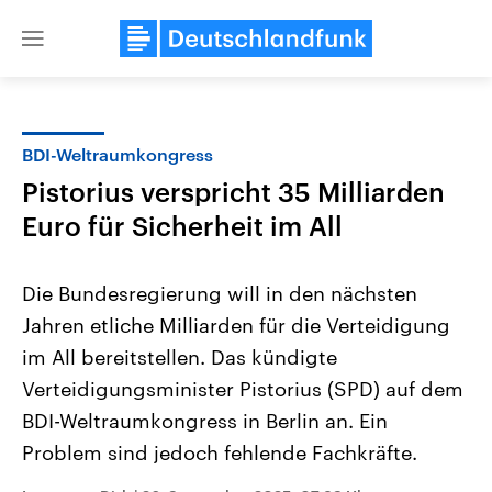
Close
menu
BDI-Weltraumkongress
Themen
Pistorius verspricht 35 Milliarden
Euro für Sicherheit im All
Die Bundesregierung will in den nächsten
Jahren etliche Milliarden für die Verteidigung
im All bereitstellen. Das kündigte
Landtagswahl Sachsen-Anhalt
USA
Verteidigungsminister Pistorius (SPD) auf dem
2026
Aktuelle Beiträge, Analys
BDI-Weltraumkongress in Berlin an. Ein
Alle Informationen
Hintergründe
Sachsen-Anhalt wählt am 6.
Wirtschaftlich und militäri
Problem sind jedoch fehlende Fachkräfte.
September 2026 einen neuen
gehören die Vereinigten S
Landtag. Seit 2021 wird das
den mächtigsten Ländern 
Bundesland von einer Koalition aus
mit großem Einfluss auf d