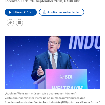
Lorenzen, Dirk
|
26. September 2025, 07:39 Uhr
CDU, SPD und FDP regiert.-
aktuelle Weltgeschehen.
Umfragen, Prognosen,
Wahlprogramme, aktuelle Berichte
Hören
04:23
Audio herunterladen
Sendungen
Programm
Podcasts
und Hintergründe zu den Parteien
und Kandidaten der anstehenden
Wahl.
Link
Email
Audio-Archiv
kopieren/teilen
„Auch im Weltraum müssen wir abschrecken können“:
Verteidigungsminister Pistorius beim Weltraumkongress des
Bundesverbands der Deutschen Industrie (BDI) (picture alliance / dpa /