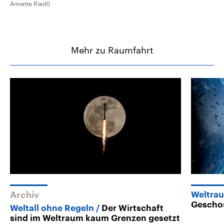
Annette Riedl)
Mehr zu Raumfahrt
Archiv
Weltra
Geschos
Weltall ohne Regeln
Der Wirtschaft
sind im Weltraum kaum Grenzen gesetzt