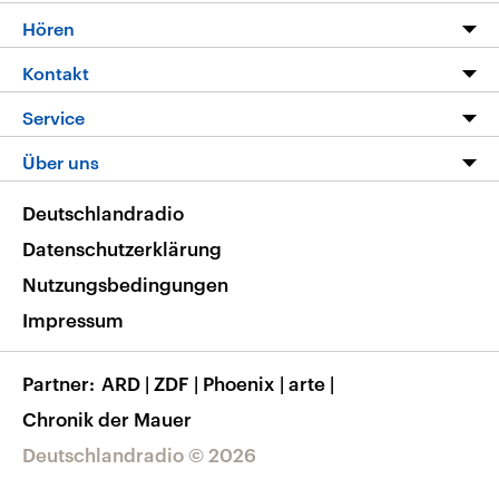
Programm
Hören
Alle Sendungen
Livestream
Kontakt
Die Nachrichten
Audios
Hörerservice
Service
Nachrichtenleicht
Podcasts
Social Media
FAQ
Über uns
Neue Beiträge auf dlf.de
Deutschlandfunk App
Newsletter
Deutschlandradio
Themen-Schwerpunkte
Nachrichten App
Deutschlandradio
Veranstaltungen
Presse
Frequenzen
Datenschutzerklärung
Musikliste
Ausbildung und Karriere
Nutzungsbedingungen
RSS
Transparenz
Impressum
Korrekturen
Barrierefreiheit
Partner
ARD
|
ZDF
|
Phoenix
|
arte
|
Chronik der Mauer
Deutschlandradio © 2026