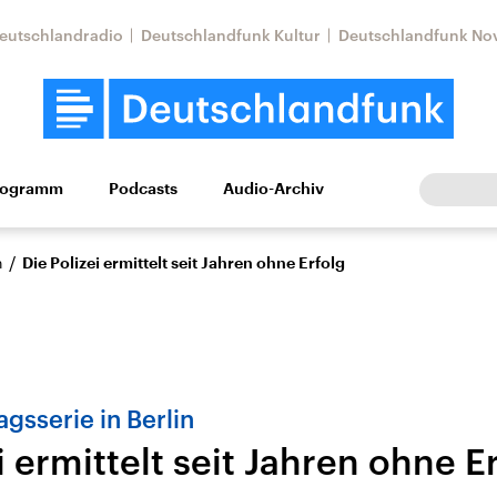
eutschlandradio
Deutschlandfunk Kultur
Deutschlandfunk No
rogramm
Podcasts
Audio-Archiv
Wirtschaft
Wissen
Kultur
Europa
Gesellschaf
/
n
Die Polizei ermittelt seit Jahren ohne Erfolg
gsserie in Berlin
i ermittelt seit Jahren ohne E
Nahostkonflikt
Iran
le Beiträge,
Aktuelle Lage und
Aktuelle Lage und