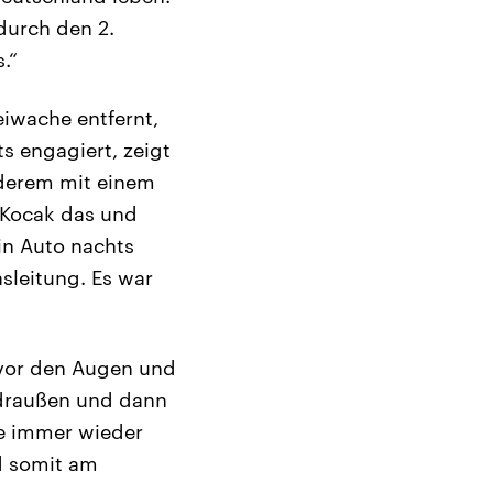
 durch den 2.
.“
eiwache entfernt,
s engagiert, zeigt
nderem mit einem
 Kocak das und
in Auto nachts
sleitung. Es war
 vor den Augen und
 draußen und dann
he immer wieder
d somit am