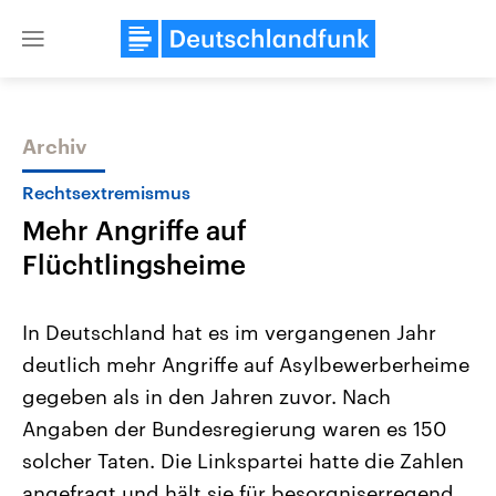
Close
menu
Archiv
Themen
Rechtsextremismus
Mehr Angriffe auf
Flüchtlingsheime
In Deutschland hat es im vergangenen Jahr
deutlich mehr Angriffe auf Asylbewerberheime
USA
Nahostkonflikt
gegeben als in den Jahren zuvor. Nach
Aktuelle Beiträge, Analysen und
Aktuelle Lage und Hinter
Der Überfall der palästine
Hintergründe
Angaben der Bundesregierung waren es 150
Wirtschaftlich und militärisch
Terrororganisation Hamas
gehören die Vereinigten Staaten zu
Oktober 2023 auf Israel ha
solcher Taten. Die Linkspartei hatte die Zahlen
den mächtigsten Ländern der Erde,
Region wieder die Gewalt 
angefragt und hält sie für besorgniserregend.
mit großem Einfluss auf das
Israel möchte die Hamas z