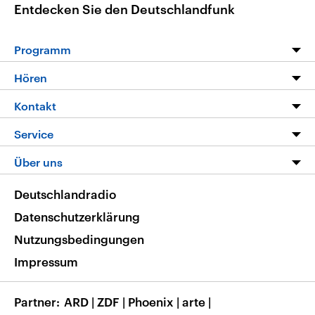
Entdecken Sie den Deutschlandfunk
Programm
Programm
Hören
Alle Sendungen
Livestream
Kontakt
Die Nachrichten
Audios
Hörerservice
Service
Nachrichtenleicht
Podcasts
Social Media
FAQ
Über uns
Neue Beiträge auf dlf.de
Deutschlandfunk App
Newsletter
Deutschlandradio
Themen-Schwerpunkte
Nachrichten App
Deutschlandradio
Veranstaltungen
Presse
Frequenzen
Datenschutzerklärung
Musikliste
Ausbildung und Karriere
Nutzungsbedingungen
RSS
Transparenz
Impressum
Korrekturen
Barrierefreiheit
Partner
ARD
|
ZDF
|
Phoenix
|
arte
|