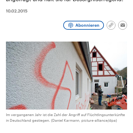
aktuelle Weltgeschehen.
Diese wird wie die Hisboll
Libanon vom Iran unterstüt
10.02.2015
Sendungen
Programm
Podcasts
Abonnieren
Link
Emai
kopieren/te
Audio-Archiv
Im vergangenen Jahr ist die Zahl der Angriff auf Flüchtlingsunterkünfte
in Deutschland gestiegen. (Daniel Karmann, picture-alliance/dpa)