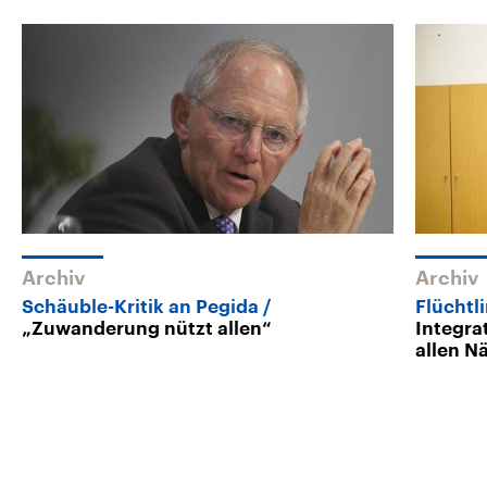
Archiv
Archiv
Schäuble-Kritik an Pegida
Flüchtl
„Zuwanderung nützt allen“
Integra
allen N