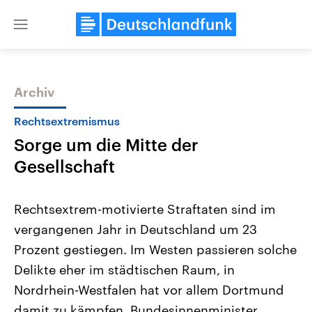
Close
menu
Archiv
Themen
Rechtsextremismus
Sorge um die Mitte der
Gesellschaft
Rechtsextrem-motivierte Straftaten sind im
vergangenen Jahr in Deutschland um 23
Landtagswahl Sachsen-Anhalt
USA
Prozent gestiegen. Im Westen passieren solche
2026
Aktuelle Beiträge, Analys
Alle Informationen
Hintergründe
Delikte eher im städtischen Raum, in
Sachsen-Anhalt wählt am 6.
Wirtschaftlich und militäri
September 2026 einen neuen
gehören die Vereinigten S
Nordrhein-Westfalen hat vor allem Dortmund
Landtag. Seit 2021 wird das
den mächtigsten Ländern 
damit zu kämpfen. Bundesinnenminister
Bundesland von einer Koalition aus
mit großem Einfluss auf d