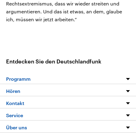
Rechtsextremismus, dass wir wieder streiten und
argumentieren. Und das ist etwas, an dem, glaube
ich, müssen wir jetzt arbeiten.“
Entdecken Sie den Deutschlandfunk
Programm
Programm
Hören
Alle Sendungen
Livestream
Kontakt
Die Nachrichten
Audios
Hörerservice
Service
Nachrichtenleicht
Podcasts
Social Media
FAQ
Über uns
Neue Beiträge auf dlf.de
Deutschlandfunk App
Newsletter