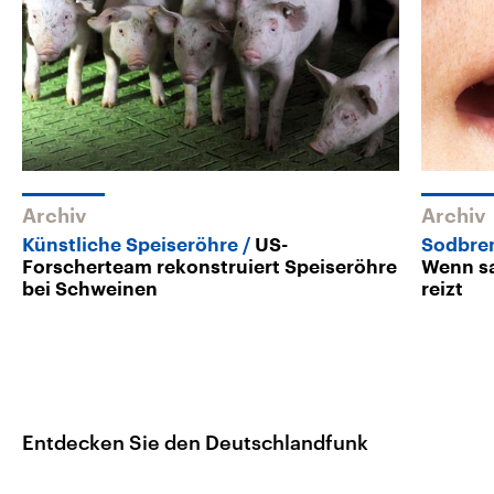
Archiv
Archiv
Künstliche Speiseröhre
US-
Sodbren
Forscherteam rekonstruiert Speiseröhre
Wenn sa
bei Schweinen
reizt
Entdecken Sie den Deutschlandfunk