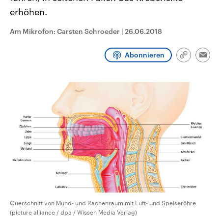
CDU, SPD und FDP regiert.-
aktuelle Weltgeschehen.
erhöhen.
Umfragen, Prognosen,
Wahlprogramme, aktuelle Berichte
Sendungen
Programm
Podcasts
und Hintergründe zu den Parteien
Am Mikrofon: Carsten Schroeder
|
26.06.2018
und Kandidaten der anstehenden
Wahl.
Audio-Archiv
Abonnieren
Link
Emai
kopieren/te
Querschnitt von Mund- und Rachenraum mit Luft- und Speiseröhre
(picture alliance / dpa / Wissen Media Verlag)