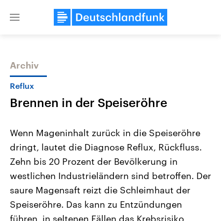
Close
menu
Archiv
Themen
Reflux
Brennen in der Speiseröhre
Wenn Mageninhalt zurück in die Speiseröhre
dringt, lautet die Diagnose Reflux, Rückfluss.
Zehn bis 20 Prozent der Bevölkerung in
Landtagswahl Sachsen-Anhalt
USA
westlichen Industrieländern sind betroffen. Der
2026
Aktuelle Beiträge, Analys
Alle Informationen
saure Magensaft reizt die Schleimhaut der
Hintergründe
Sachsen-Anhalt wählt am 6.
Wirtschaftlich und militäri
Speiseröhre. Das kann zu Entzündungen
September 2026 einen neuen
gehören die Vereinigten S
Landtag. Seit 2021 wird das
den mächtigsten Ländern 
führen, in seltenen Fällen das Krebsrisiko
Bundesland von einer Koalition aus
mit großem Einfluss auf d