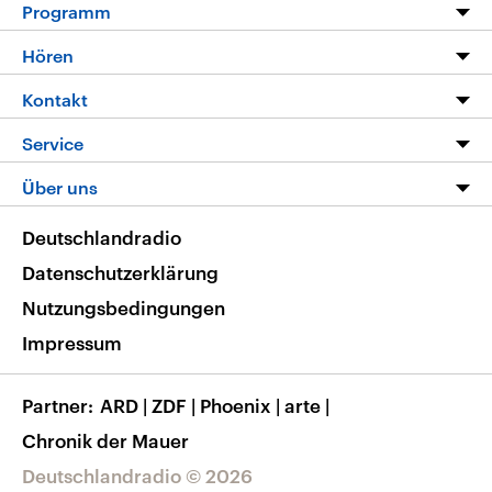
Programm
Programm
Hören
Alle Sendungen
Livestream
Kontakt
Die Nachrichten
Audios
Hörerservice
Service
Nachrichtenleicht
Podcasts
Social Media
FAQ
Über uns
Neue Beiträge auf dlf.de
Deutschlandfunk App
Newsletter
Deutschlandradio
Themen-Schwerpunkte
Nachrichten App
Deutschlandradio
Veranstaltungen
Presse
Frequenzen
Datenschutzerklärung
Musikliste
Ausbildung und Karriere
Nutzungsbedingungen
RSS
Transparenz
Impressum
Korrekturen
Barrierefreiheit
Partner
ARD
|
ZDF
|
Phoenix
|
arte
|
Chronik der Mauer
Deutschlandradio © 2026