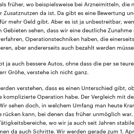
als früher, wo beispielsweise bei Arzneimitteln, die n
her Zusatznutzen da ist. Da gibt es eine Bewertung 
ür mehr Geld gibt. Aber es ist ja unbestreitbar, wenn
n Gebieten sehen, dass wir eine deutliche Zunahme
lverfahren, Operationstechniken haben, die einersei
eren, aber andererseits auch bezahlt werden müsse
bt ja auch bessere Autos, ohne dass die per se teure
rr Gröhe, verstehe ich nicht ganz.
rden verstehen, dass es einen Unterschied gibt, ob
e komplizierte Operation habe. Der Vergleich mit d
Wir sehen doch, in welchem Umfang man heute Kra
be rücken kann, bei denen das früher unmöglich war
ätigkeitsbereiche, wo wir ja auch seit Jahren stabi
en da auch Schritte. Wir werden gerade zum 1. Apri