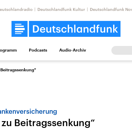
eutschlandradio
Deutschlandfunk Kultur
Deutschlandfunk No
rogramm
Podcasts
Audio-Archiv
Wirtschaft
Wissen
Kultur
Europa
Gesellschaf
 Beitragssenkung"
ankenversicherung
zu Beitragssenkung“
tkonflikt
Iran
Faktenchecks
In unseren Faktenc
lle Lage und
Aktuelle Lage und