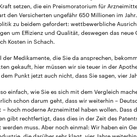
raft setzen, die ein Preismoratorium für Arzneimitt
art den Versicherten ungefähr 650 Millionen im Jahr.
 Politik zu beidem gefordert: wettbewerbliche Ausric
gen um Effizienz und Qualität, deswegen das neue Qu
uch Kosten in Schach.
el der Medikamente, die Sie da ansprechen, bekomm
ten gekauft, hier müssen wir sie teuer in der Apoth
in dem Punkt jetzt auch nicht, dass Sie sagen, vier J
so einfach, wie Sie es sich mit dem Vergleich mache
türlich schon darum geht, dass wir weiterhin – Deut
t – hoch moderne Arzneimittel haben wollen. Dass 
n gibt rechtfertigt, dass dies in der Zeit des Paten
t werden muss. Aber noch einmal: Wir haben ein Ge
ustrie, die darüber sehr klagt, vier Jahre weiterhin