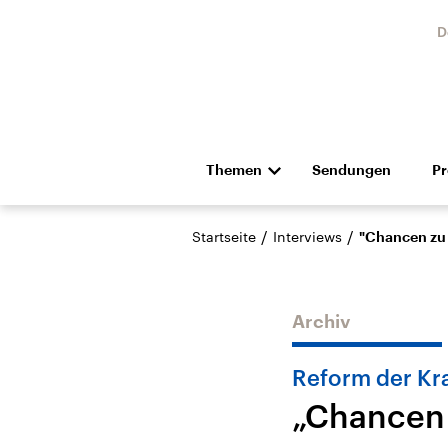
D
Themen
Sendungen
P
Die Nachrichten
Politik
/
/
Startseite
Interviews
"Chancen zu
Hörspiel und Feature
Musik
Archiv
Reform der Kr
„Chancen 
USA
Nahos
Aktuelle Beiträge,
Aktue