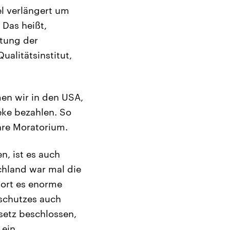
el verlängert um
 Das heißt,
htung der
alitätsinstitut,
en wir in den USA,
eke bezahlen. So
ahre Moratorium.
n, ist es auch
schland war mal die
dort es enorme
tschutzes auch
setz beschlossen,
 ein