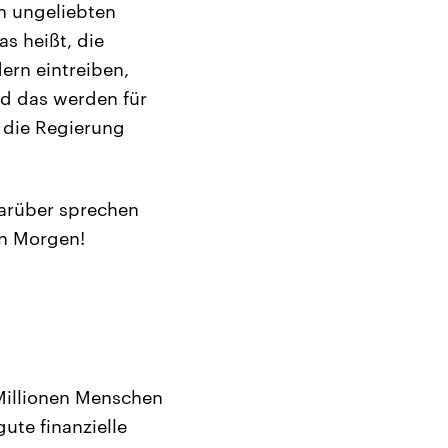
en ungeliebten
s heißt, die
ern eintreiben,
rd das werden für
t die Regierung
arüber sprechen
en Morgen!
 Millionen Menschen
ute finanzielle