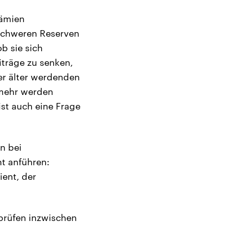
rämien
nschweren Reserven
b sie sich
iträge zu senken,
ner älter werdenden
r mehr werden
st auch eine Frage
n bei
t anführen:
ient, der
 prüfen inzwischen