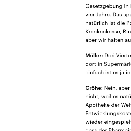
Gesetzgebung in K
vier Jahre. Das sp
natürlich ist die
Krankenkasse, Rin
aber wir halten a
Müller:
Drei Viert
dort in Supermärk
einfach ist es ja 
Gröhe:
Nein, aber 
nicht, weil es na
Apotheke der Wel
Entwicklungskoste
wieder eingespiel
dass der Pharmaind