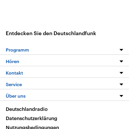
Entdecken Sie den Deutschlandfunk
Programm
Programm
Hören
Alle Sendungen
Livestream
Kontakt
Die Nachrichten
Audios
Hörerservice
Service
Nachrichtenleicht
Podcasts
Social Media
FAQ
Über uns
Neue Beiträge auf dlf.de
Deutschlandfunk App
Newsletter
Deutschlandradio
Themen-Schwerpunkte
Nachrichten App
Deutschlandradio
Veranstaltungen
Presse
Frequenzen
Datenschutzerklärung
Musikliste
Ausbildung und Karriere
Nutzungsbedingungen