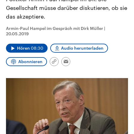
CDU, SPD und FDP regiert.-
aktuelle Weltgeschehen.
Gesellschaft müsse darüber diskutieren, ob sie
Umfragen, Prognosen,
Wahlprogramme, aktuelle Berichte
das akzeptiere.
Sendungen
Programm
Podcasts
und Hintergründe zu den Parteien
und Kandidaten der anstehenden
Wahl.
Armin-Paul Hampel im Gespräch mit Dirk Müller
|
Audio-Archiv
20.05.2019
Hören
08:30
Audio herunterladen
Abonnieren
Link
Email
kopieren/teilen