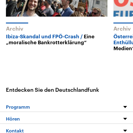
Archiv
Archiv
Ibiza-Skandal und FPÖ-Crash
Eine
Österre
„moralische Bankrotterklärung“
Enthül
Medien
Entdecken Sie den Deutschlandfunk
Programm
Programm
Hören
Alle Sendungen
Livestream
Kontakt