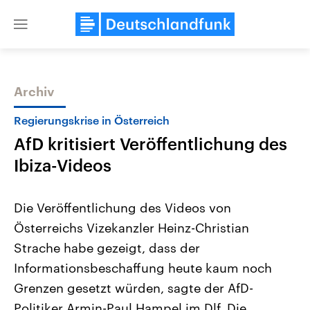
Close
menu
Archiv
Themen
Regierungskrise in Österreich
AfD kritisiert Veröffentlichung des
Ibiza-Videos
Die Veröffentlichung des Videos von
Österreichs Vizekanzler Heinz-Christian
Landtagswahl Sachsen-Anhalt
USA
Strache habe gezeigt, dass der
2026
Aktuelle Beiträge, Analys
Alle Informationen
Hintergründe
Informationsbeschaffung heute kaum noch
Sachsen-Anhalt wählt am 6.
Wirtschaftlich und militäri
September 2026 einen neuen
gehören die Vereinigten S
Grenzen gesetzt würden, sagte der AfD-
Landtag. Seit 2021 wird das
den mächtigsten Ländern 
Politiker Armin-Paul Hampel im Dlf. Die
Bundesland von einer Koalition aus
mit großem Einfluss auf d