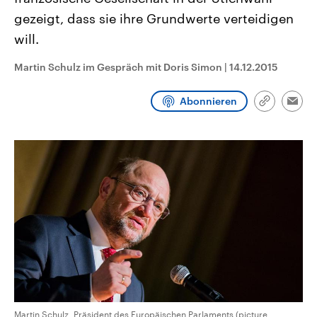
CDU, SPD und FDP regiert.-
aktuelle Weltgeschehen.
gezeigt, dass sie ihre Grundwerte verteidigen
Umfragen, Prognosen,
Wahlprogramme, aktuelle Berichte
will.
Sendungen
Programm
Podcasts
und Hintergründe zu den Parteien
und Kandidaten der anstehenden
Wahl.
Martin Schulz im Gespräch mit Doris Simon
|
14.12.2015
Audio-Archiv
Abonnieren
Link
Emai
kopieren/te
Martin Schulz, Präsident des Europäischen Parlaments (picture