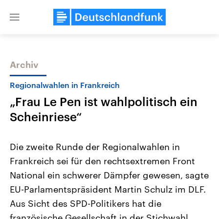
Close
menu
Archiv
Themen
Regionalwahlen in Frankreich
„Frau Le Pen ist wahlpolitisch ein
Scheinriese“
Die zweite Runde der Regionalwahlen in
Frankreich sei für den rechtsextremen Front
Landtagswahl Sachsen-Anhalt
USA
National ein schwerer Dämpfer gewesen, sagte
2026
Aktuelle Beiträge, Analys
Alle Informationen
Hintergründe
EU-Parlamentspräsident Martin Schulz im DLF.
Sachsen-Anhalt wählt am 6.
Wirtschaftlich und militäri
September 2026 einen neuen
gehören die Vereinigten S
Aus Sicht des SPD-Politikers hat die
Landtag. Seit 2021 wird das
den mächtigsten Ländern 
französische Gesellschaft in der Stichwahl
Bundesland von einer Koalition aus
mit großem Einfluss auf d