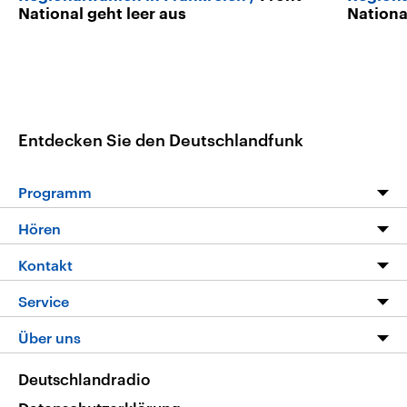
National geht leer aus
Nationa
Entdecken Sie den Deutschlandfunk
Programm
Programm
Hören
Alle Sendungen
Livestream
Kontakt
Die Nachrichten
Audios
Hörerservice
Service
Nachrichtenleicht
Podcasts
Social Media
FAQ
Über uns
Neue Beiträge auf dlf.de
Deutschlandfunk App
Newsletter
Deutschlandradio
Themen-Schwerpunkte
Nachrichten App
Deutschlandradio
Veranstaltungen
Presse
Frequenzen