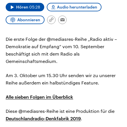
CDU, SPD und FDP regiert.-
aktuelle Weltgeschehen.
Hören
05:28
Audio herunterladen
Umfragen, Prognosen,
Wahlprogramme, aktuelle Berichte
Sendungen
Programm
Podcasts
und Hintergründe zu den Parteien
Abonnieren
und Kandidaten der anstehenden
Link
Email
Wahl.
kopieren/teilen
Audio-Archiv
Die erste Folge der @mediasres-Reihe „Radio aktiv –
Demokratie auf Empfang“ vom 10. September
beschäftigt sich mit dem Radio als
Gemeinschaftsmedium.
Am 3. Oktober um 15.30 Uhr senden wir zu unserer
Reihe außerdem ein halbstündiges Feature.
Alle sieben Folgen im Überblick
Diese @mediasres-Reihe ist eine Produktion für die
Deutschlandradio-Denkfabrik 2019
.