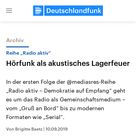
Close
menu
Archiv
Themen
Reihe „Radio aktiv“
Hörfunk als akustisches Lagerfeuer
In der ersten Folge der @mediasres-Reihe
„Radio aktiv – Demokratie auf Empfang“ geht
es um das Radio als Gemeinschaftsmedium –
Landtagswahl Sachsen-Anhalt
USA
vom „Gruß an Bord“ bis zu modernen
2026
Aktuelle Beiträge, Analys
Alle Informationen
Formaten wie „Serial“.
Hintergründe
Sachsen-Anhalt wählt am 6.
Wirtschaftlich und militäri
September 2026 einen neuen
gehören die Vereinigten S
Von Brigitte Baetz
|
10.09.2019
Landtag. Seit 2021 wird das
den mächtigsten Ländern 
Bundesland von einer Koalition aus
mit großem Einfluss auf d