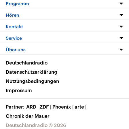
Programm
Programm
Hören
Alle Sendungen
Livestream
Kontakt
Die Nachrichten
Audios
Hörerservice
Service
Nachrichtenleicht
Podcasts
Social Media
FAQ
Über uns
Neue Beiträge auf dlf.de
Deutschlandfunk App
Newsletter
Deutschlandradio
Themen-Schwerpunkte
Nachrichten App
Deutschlandradio
Veranstaltungen
Presse
Frequenzen
Datenschutzerklärung
Musikliste
Ausbildung und Karriere
Nutzungsbedingungen
RSS
Transparenz
Impressum
Korrekturen
Barrierefreiheit
Partner
ARD
|
ZDF
|
Phoenix
|
arte
|
Chronik der Mauer
Deutschlandradio © 2026