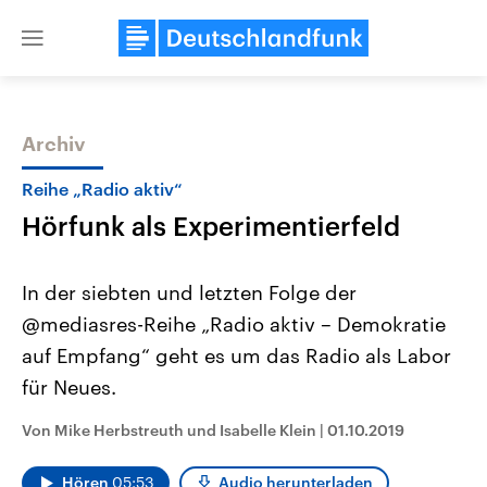
Close
menu
Archiv
Themen
Reihe „Radio aktiv“
Hörfunk als Experimentierfeld
In der siebten und letzten Folge der
@mediasres-Reihe „Radio aktiv – Demokratie
auf Empfang“ geht es um das Radio als Labor
Landtagswahl Sachsen-Anhalt
USA
für Neues.
2026
Aktuelle Beiträge, Analys
Alle Informationen
Hintergründe
Von Mike Herbstreuth und Isabelle Klein
|
01.10.2019
Sachsen-Anhalt wählt am 6.
Wirtschaftlich und militäri
September 2026 einen neuen
gehören die Vereinigten S
Landtag. Seit 2021 wird das
den mächtigsten Ländern 
Hören
05:53
Audio herunterladen
Bundesland von einer Koalition aus
mit großem Einfluss auf d