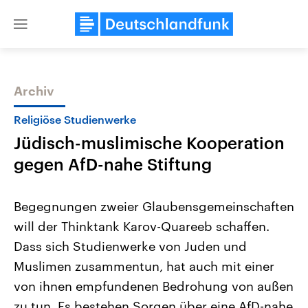
Close
menu
Archiv
Themen
Religiöse Studienwerke
Jüdisch-muslimische Kooperation
gegen AfD-nahe Stiftung
Begegnungen zweier Glaubensgemeinschaften
will der Thinktank Karov-Quareeb schaffen.
Landtagswahl Sachsen-Anhalt
USA
Dass sich Studienwerke von Juden und
2026
Aktuelle Beiträge, Analys
Alle Informationen
Hintergründe
Muslimen zusammentun, hat auch mit einer
Sachsen-Anhalt wählt am 6.
Wirtschaftlich und militäri
September 2026 einen neuen
gehören die Vereinigten S
von ihnen empfundenen Bedrohung von außen
Landtag. Seit 2021 wird das
den mächtigsten Ländern 
zu tun. Es bestehen Sorgen über eine AfD-nahe
Bundesland von einer Koalition aus
mit großem Einfluss auf d