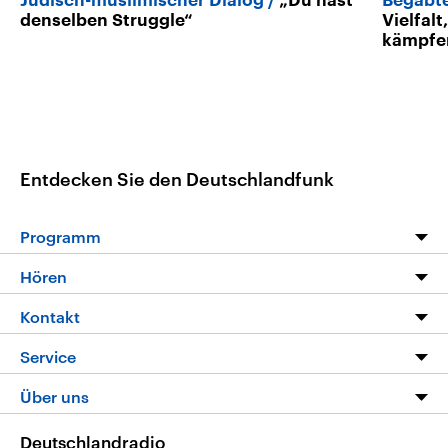
Jüdisch-muslimischer Dialog
„Du hast
Begabt
denselben Struggle“
Vielfal
kämpfe
Entdecken Sie den Deutschlandfunk
Programm
Programm
Hören
Alle Sendungen
Livestream
Kontakt
Die Nachrichten
Audios
Hörerservice
Service
Nachrichtenleicht
Podcasts
Social Media
FAQ
Über uns
Neue Beiträge auf dlf.de
Deutschlandfunk App
Newsletter
Deutschlandradio
Themen-Schwerpunkte
Nachrichten App
Deutschlandradio