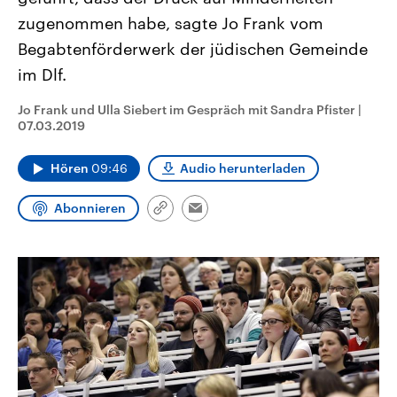
aktuelle Weltgeschehen.
Diese wird wie die Hisboll
zugenommen habe, sagte Jo Frank vom
Libanon vom Iran unterstüt
Begabtenförderwerk der jüdischen Gemeinde
Sendungen
Programm
Podcasts
im Dlf.
Audio-Archiv
Jo Frank und Ulla Siebert im Gespräch mit Sandra Pfister
|
07.03.2019
Hören
09:46
Audio herunterladen
Abonnieren
Link
Email
kopieren/teilen