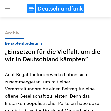
Close
menu
Archiv
Themen
Begabtenförderung
„Einsetzen für die Vielfalt, um die
wir in Deutschland kämpfen“
Acht Begabtenförderwerke haben sich
zusammengetan, um mit einer
USA
Nahostkonflikt
Veranstaltungsreihe einen Beitrag für eine
Aktuelle Beiträge, Analysen und
Aktuelle Lage und Hinter
Der Überfall der palästine
Hintergründe
offene Gesellschaft zu leisten. Denn das
Wirtschaftlich und militärisch
Terrororganisation Hamas
gehören die Vereinigten Staaten zu
Oktober 2023 auf Israel ha
Erstarken populistischer Parteien habe dazu
den mächtigsten Ländern der Erde,
Region wieder die Gewalt 
geführt, dass der Druck auf Minderheiten
mit großem Einfluss auf das
Israel möchte die Hamas z