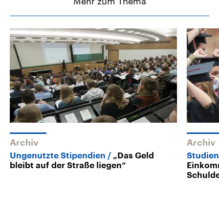
Mehr zum Thema
Archiv
Archiv
Ungenutzte Stipendien
„Das Geld
Studien
bleibt auf der Straße liegen“
Einkom
Schulde