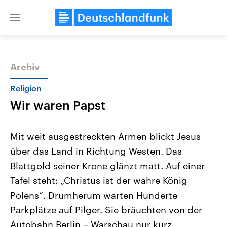
Close
menu
Archiv
Themen
Religion
Wir waren Papst
Mit weit ausgestreckten Armen blickt Jesus
über das Land in Richtung Westen. Das
Blattgold seiner Krone glänzt matt. Auf einer
Landtagswahl Sachsen-Anhalt
USA
Tafel steht: „Christus ist der wahre König
2026
Aktuelle Beiträge, Analys
Alle Informationen
Polens“. Drumherum warten Hunderte
Hintergründe
Sachsen-Anhalt wählt am 6.
Wirtschaftlich und militäri
Parkplätze auf Pilger. Sie bräuchten von der
September 2026 einen neuen
gehören die Vereinigten S
Landtag. Seit 2021 wird das
den mächtigsten Ländern 
Autobahn Berlin – Warschau nur kurz
Bundesland von einer Koalition aus
mit großem Einfluss auf d