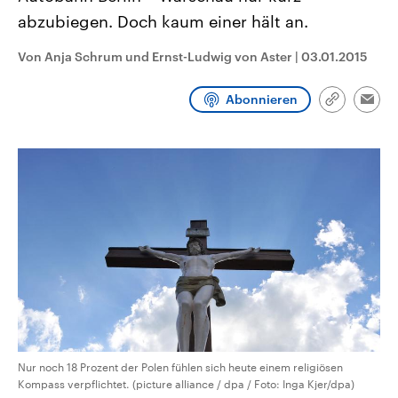
CDU, SPD und FDP regiert.-
aktuelle Weltgeschehen.
abzubiegen. Doch kaum einer hält an.
Umfragen, Prognosen,
Wahlprogramme, aktuelle Berichte
Sendungen
Programm
Podcasts
und Hintergründe zu den Parteien
Von Anja Schrum und Ernst-Ludwig von Aster
|
03.01.2015
und Kandidaten der anstehenden
Wahl.
Audio-Archiv
Abonnieren
Link
Emai
kopieren/te
Nur noch 18 Prozent der Polen fühlen sich heute einem religiösen
Kompass verpflichtet. (picture alliance / dpa / Foto: Inga Kjer/dpa)