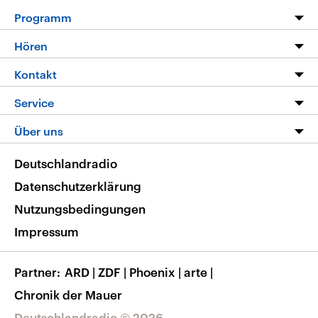
Programm
Programm
Hören
Alle Sendungen
Livestream
Kontakt
Die Nachrichten
Audios
Hörerservice
Service
Nachrichtenleicht
Podcasts
Social Media
FAQ
Über uns
Neue Beiträge auf dlf.de
Deutschlandfunk App
Newsletter
Deutschlandradio
Themen-Schwerpunkte
Nachrichten App
Deutschlandradio
Veranstaltungen
Presse
Frequenzen
Datenschutzerklärung
Musikliste
Ausbildung und Karriere
Nutzungsbedingungen
RSS
Transparenz
Impressum
Korrekturen
Barrierefreiheit
Partner
ARD
|
ZDF
|
Phoenix
|
arte
|
Chronik der Mauer
Deutschlandradio © 2026