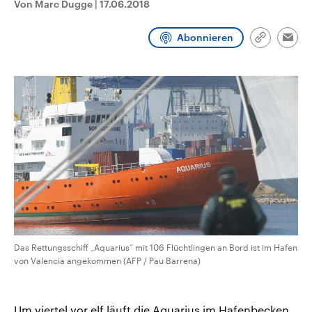
Von Marc Dugge
|
17.06.2018
CDU, SPD und FDP regiert.-
aktuelle Weltgeschehen.
Umfragen, Prognosen,
Wahlprogramme, aktuelle Berichte
Abonnieren
Sendungen
Programm
Podcasts
und Hintergründe zu den Parteien
Link
Emai
und Kandidaten der anstehenden
kopieren/te
Wahl.
Audio-Archiv
Das Rettungsschiff „Aquarius“ mit 106 Flüchtlingen an Bord ist im Hafen
von Valencia angekommen (AFP / Pau Barrena)
Um viertel vor elf läuft die Aquarius im Hafenbecken