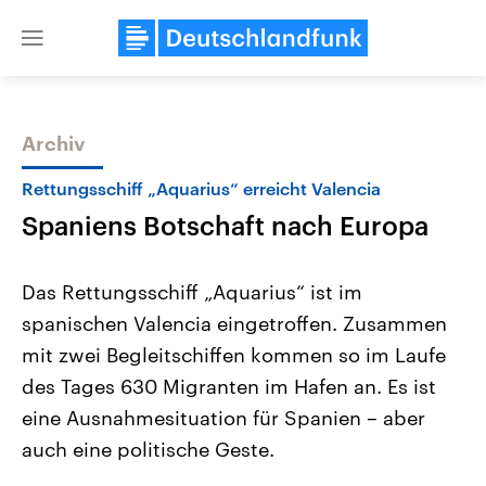
Close
menu
Archiv
Themen
Rettungsschiff „Aquarius“ erreicht Valencia
Spaniens Botschaft nach Europa
Das Rettungsschiff „Aquarius“ ist im
spanischen Valencia eingetroffen. Zusammen
mit zwei Begleitschiffen kommen so im Laufe
Landtagswahl Sachsen-Anhalt
USA
des Tages 630 Migranten im Hafen an. Es ist
2026
Aktuelle Beiträge, Analys
Alle Informationen
eine Ausnahmesituation für Spanien – aber
Hintergründe
Sachsen-Anhalt wählt am 6.
Wirtschaftlich und militäri
auch eine politische Geste.
September 2026 einen neuen
gehören die Vereinigten S
Landtag. Seit 2021 wird das
den mächtigsten Ländern 
Bundesland von einer Koalition aus
mit großem Einfluss auf d