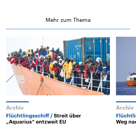
Mehr zum Thema
Archiv
Archiv
Flüchtlingsschiff
Streit über
Flüchtl
„Aquarius“ entzweit EU
Weg na