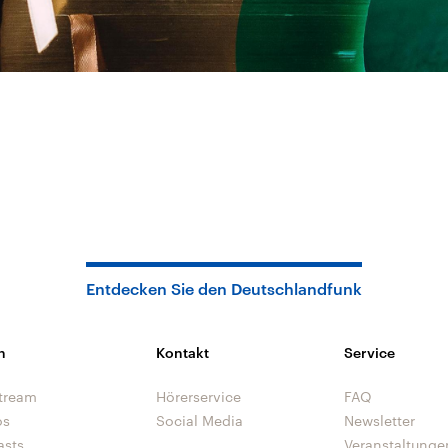
Entdecken Sie den Deutschlandfunk
n
Kontakt
Service
tream
Hörerservice
FAQ
os
Social Media
Newsletter
asts
Veranstaltunge