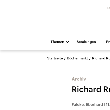
D
Themen
Sendungen
P
Die Nachrichten
Politik
/
/
Startseite
Büchermarkt
Richard Ru
Hörspiel und Feature
Musik
Archiv
Richard R
Landtagswahl Sachsen-
USA
Falcke, Eberhard
|
11
Anhalt 2026
Aktuel