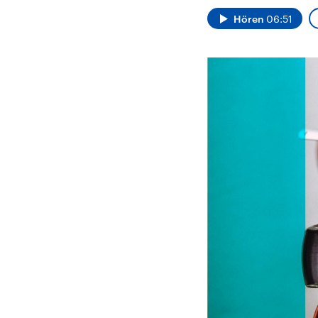
Alle Informationen
Analy
Sachsen-Anhalt wählt
Hinte
Hören
06:51
am 6. September 2026
Wirtsc
einen neuen Landtag.
militä
Seit 2021 wird das
Verein
Bundesland von einer
den m
Koalition aus CDU, SPD
Länder
und FDP regiert.-
großem
Umfragen, Prognosen,
aktuel
Wahlprogramme,
aktuelle Berichte und
Hintergründe zu den
Parteien und Kandidaten
der anstehenden Wahl.