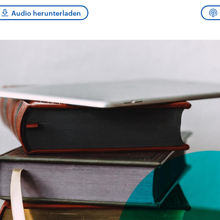
sen und
Hintergründe
Hintergründe
Der Überfall der
Der Iran – seit der
rgründe
Audio herunterladen
haftlich und
palästinensischen
Islamischen Revolu
risch gehören die
Terrororganisation
1979 auch Islamisc
igten Staaten zu
Hamas im Oktober 2023
Republik Iran – ist e
ächtigsten
auf Israel hat in der
von einem
n der Erde, mit
Region wieder die
Religionsführer auto
 Einfluss auf das
Gewalt entfacht. Israel
regierter Staat im 
le Weltgeschehen.
möchte die Hamas
Osten. Eine Feindsc
zerstören. Diese wird wie
zu Israel und zu de
die Hisbollah im Libanon
ist fest in der
vom Iran unterstützt.
Staatsideologie
verankert.