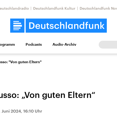
eutschlandradio
Deutschlandfunk Kultur
Deutschlandfunk No
rogramm
Podcasts
Audio-Archiv
Wirtschaft
Wissen
Kultur
Europa
Gesellschaf
sso: "Von guten Eltern"
usso: „Von guten Eltern“
Nahostkonflikt
Iran
. Juni 2024, 16:10 Uhr
le Beiträge,
Aktuelle Lage und
Aktuelle Lage und