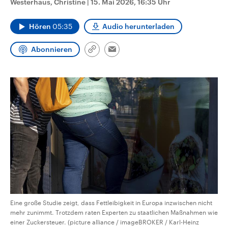
Westerhaus, Christine
|
15. Mai 2026, 16:35 Uhr
CDU, SPD und FDP regiert.-
aktuelle Weltgeschehen.
Umfragen, Prognosen,
Wahlprogramme, aktuelle Berichte
Hören
05:35
Audio herunterladen
Sendungen
Programm
Podcasts
und Hintergründe zu den Parteien
und Kandidaten der anstehenden
Wahl.
Abonnieren
Link
Email
Audio-Archiv
kopieren/teilen
Eine große Studie zeigt, dass Fettleibigkeit in Europa inzwischen nicht
mehr zunimmt. Trotzdem raten Experten zu staatlichen Maßnahmen wie
einer Zuckersteuer. (picture alliance / imageBROKER / Karl-Heinz