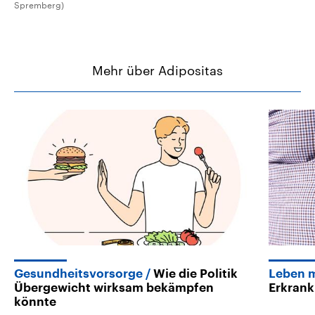
Spremberg)
Mehr über Adipositas
Gesundheitsvorsorge
Wie die Politik
Leben m
Übergewicht wirksam bekämpfen
Erkran
könnte