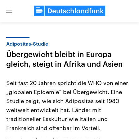
Close
menu
Adipositas-Studie
Themen
Übergewicht bleibt in Europa
gleich, steigt in Afrika und Asien
Seit fast 20 Jahren spricht die WHO von einer
„globalen Epidemie“ bei Übergewicht. Eine
Studie zeigt, wie sich Adipositas seit 1980
Landtagswahl Sachsen-Anhalt
USA
weltweit entwickelt hat. Länder mit
2026
Aktuelle Beiträge, Analys
traditioneller Esskultur wie Italien und
Alle Informationen
Hintergründe
Sachsen-Anhalt wählt am 6.
Wirtschaftlich und militäri
Frankreich sind offenbar im Vorteil.
September 2026 einen neuen
gehören die Vereinigten S
Landtag. Seit 2021 wird das
den mächtigsten Ländern 
Bundesland von einer Koalition aus
mit großem Einfluss auf d