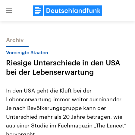
Close
menu
Archiv
Themen
Vereinigte Staaten
Riesige Unterschiede in den USA
bei der Lebenserwartung
In den USA geht die Kluft bei der
Lebenserwartung immer weiter auseinander.
Landtagswahl Sachsen-Anhalt
USA
Je nach Bevölkerungsgruppe kann der
2026
Aktuelle Beiträge, Analys
Alle Informationen
Hintergründe
Unterschied mehr als 20 Jahre betragen, wie
Sachsen-Anhalt wählt am 6.
Wirtschaftlich und militäri
September 2026 einen neuen
gehören die Vereinigten S
aus einer Studie im Fachmagazin „The Lancet“
Landtag. Seit 2021 wird das
den mächtigsten Ländern 
hervorgeht.
Bundesland von einer Koalition aus
mit großem Einfluss auf d