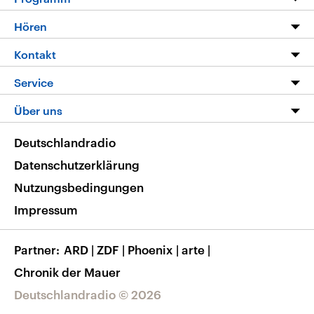
Programm
Hören
Alle Sendungen
Livestream
Kontakt
Die Nachrichten
Audios
Hörerservice
Service
Nachrichtenleicht
Podcasts
Social Media
FAQ
Über uns
Neue Beiträge auf dlf.de
Deutschlandfunk App
Newsletter
Deutschlandradio
Themen-Schwerpunkte
Nachrichten App
Deutschlandradio
Veranstaltungen
Presse
Frequenzen
Datenschutzerklärung
Musikliste
Ausbildung und Karriere
Nutzungsbedingungen
RSS
Transparenz
Impressum
Korrekturen
Barrierefreiheit
Partner
ARD
|
ZDF
|
Phoenix
|
arte
|
Chronik der Mauer
Deutschlandradio © 2026