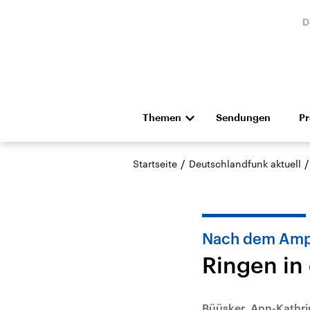
D
Themen
Sendungen
P
Die Nachrichten
Politik
/
/
Startseite
Deutschlandfunk aktuell
Hörspiel und Feature
Musik
Nach dem Amp
Ringen in
Landtagswahl Sachsen-
USA
Anhalt 2026
Aktuel
Büüsker, Ann-Kathri