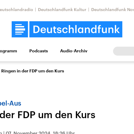
eutschlandradio
Deutschlandfunk Kultur
Deutschlandfunk No
rogramm
Podcasts
Audio-Archiv
Wirtschaft
Wissen
Kultur
Europa
Gesellschaf
Ringen in der FDP um den Kurs
el-Aus
 der FDP um den Kurs
Nahostkonflikt
Iran
le Beiträge,
Aktuelle Lage und
Aktuelle Lage und
n
|
07. November 2024, 18:26 Uhr