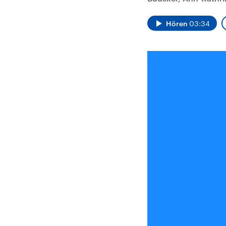
Alle Informationen
Analy
Sachsen-Anhalt wählt
Hinte
am 6. September 2026
Wirtsc
Hören
03:34
einen neuen Landtag.
militä
Seit 2021 wird das
Verein
Bundesland von einer
den m
Koalition aus CDU, SPD
Länder
und FDP regiert.-
großem
Umfragen, Prognosen,
aktuel
Wahlprogramme,
aktuelle Berichte und
Hintergründe zu den
Parteien und Kandidaten
der anstehenden Wahl.