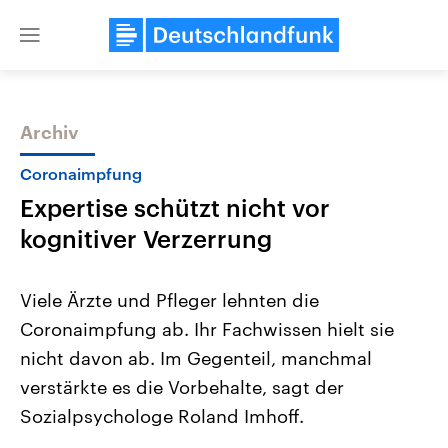
Close
menu
Archiv
Themen
Coronaimpfung
Expertise schützt nicht vor
kognitiver Verzerrung
Viele Ärzte und Pfleger lehnten die
Coronaimpfung ab. Ihr Fachwissen hielt sie
Landtagswahl Sachsen-Anhalt
USA
nicht davon ab. Im Gegenteil, manchmal
2026
Aktuelle Beiträge, Analys
Alle Informationen
Hintergründe
verstärkte es die Vorbehalte, sagt der
Sachsen-Anhalt wählt am 6.
Wirtschaftlich und militäri
September 2026 einen neuen
gehören die Vereinigten S
Sozialpsychologe Roland Imhoff.
Landtag. Seit 2021 wird das
den mächtigsten Ländern 
Bundesland von einer Koalition aus
mit großem Einfluss auf d