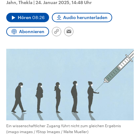
Jahn, Thekla
|
24. Januar 2025, 14:48 Uhr
CDU, SPD und FDP regiert.-
aktuelle Weltgeschehen.
Umfragen, Prognosen,
Wahlprogramme, aktuelle Berichte
Hören
08:26
Audio herunterladen
Sendungen
Programm
Podcasts
und Hintergründe zu den Parteien
und Kandidaten der anstehenden
Wahl.
Abonnieren
Link
Audio-Archiv
Email
kopieren/teilen
Ein wissenschaftlicher Zugang führt nicht zum gleichen Ergebnis
(imago images / fStop Images / Malte Mueller)